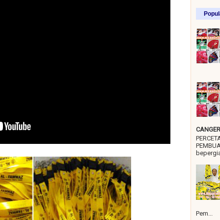
Popul
CANGER 
PERCET
PEMBUA
bepergia
Pem...