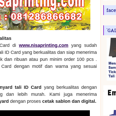
fac
`GA
alitas
 Card di
www.nisaprinting.com
yang sudah
ali ID Card yang berkualitas dan siap menerima
 dan ribuan atau pun minim order 100 pcs .
 Card dengan motif dan warna yang sesuai
anyard tali ID Card
yang berkualitas dengan
ng dan lebih murah. Kami juga menerima
nyard
dengan proses
cetak sablon dan digital.