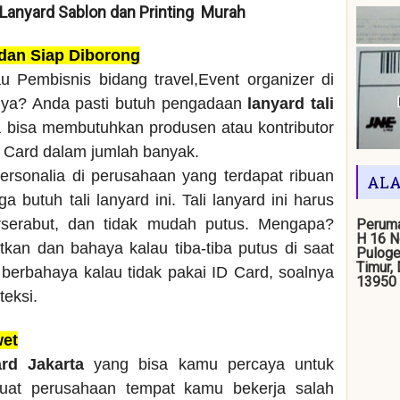
/ Lanyard Sablon dan Printing Murah
 dan Siap Diborong
u Pembisnis bidang travel,Event organizer di
nya? Anda pasti butuh pengadaan
lanyard tali
a bisa membutuhkan produsen atau kontributor
D Card dalam jumlah banyak.
ersonalia di perusahaan yang terdapat ribuan
ALA
 butuh tali lanyard ini. Tali lanyard ini harus
rserabut, dan tidak mudah putus. Mengapa?
Peruma
H 16 N
kan dan bahaya kalau tiba-tiba putus di saat
Puloge
Timur,
berbahaya kalau tidak pakai ID Card, soalnya
13950
teksi.
wet
ard Jakarta
yang bisa kamu percaya untuk
buat perusahaan tempat kamu bekerja salah