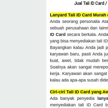
Jual Tali ID Card 
Lanyard Tali ID Card Murah
Anda seorang personalia Ata
sebuah perusahaan dan lain
ID Card
secara berkala. And
yang bisa menyediakan tali I
Bayangkan kalau Anda jadi p
karyawan baru, pasti Anda juga
kuat, awet, tidak mudah be
Soalnya akan sangat merepot
kerja. Karyawan akan sangat 
kalau ada apa-apa susah dide
Ciri-ciri Tali ID Card yang A
Ada banyak penyedia
lany
menyediakan tali ID Card 