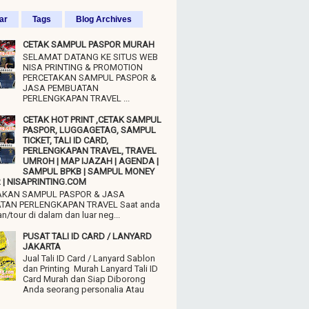
ar
Tags
Blog Archives
CETAK SAMPUL PASPOR MURAH
SELAMAT DATANG KE SITUS WEB
NISA PRINTING & PROMOTION
PERCETAKAN SAMPUL PASPOR &
JASA PEMBUATAN
PERLENGKAPAN TRAVEL ...
CETAK HOT PRINT ,CETAK SAMPUL
PASPOR, LUGGAGETAG, SAMPUL
TICKET, TALI ID CARD,
PERLENGKAPAN TRAVEL, TRAVEL
UMROH | MAP IJAZAH | AGENDA |
SAMPUL BPKB | SAMPUL MONEY
| NISAPRINTING.COM
AKAN SAMPUL PASPOR & JASA
TAN PERLENGKAPAN TRAVEL Saat anda
n/tour di dalam dan luar neg...
PUSAT TALI ID CARD / LANYARD
JAKARTA
Jual Tali ID Card / Lanyard Sablon
dan Printing Murah Lanyard Tali ID
Card Murah dan Siap Diborong
Anda seorang personalia Atau