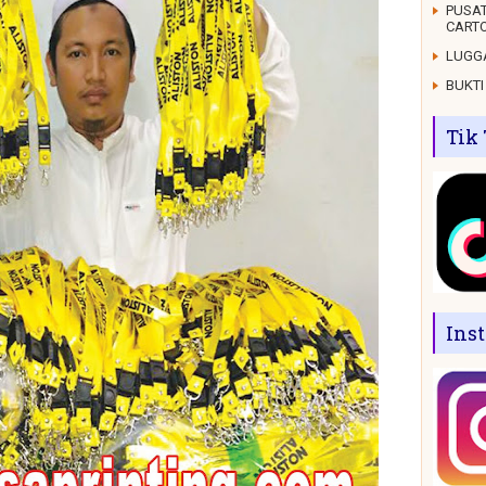
PUSAT
CARTO
LUGGA
BUKTI
Tik
Ins