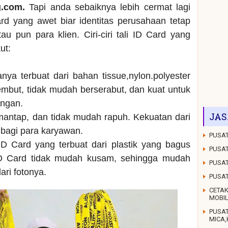
g.com.
Tapi anda sebaiknya lebih cermat lagi
rd yang awet biar identitas perusahaan tetap
au pun para klien. Ciri-ciri tali ID Card yang
ut:
anya terbuat dari bahan tissue,nylon.polyester
mbut, tidak mudah berserabut, dan kuat untuk
ungan.
JAS
 mantap, dan tidak mudah rapuh. Kekuatan dari
g bagi para karyawan.
PUSAT
D Card yang terbuat dari plastik yang bagus
PUSAT
ID Card tidak mudah kusam, sehingga mudah
PUSAT
dari fotonya.
PUSA
CETAK
MOBI
PUSA
MICA,