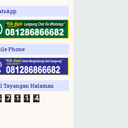
tsApp
ile Phone
al Tayangan Halaman
3
7
1
1
4