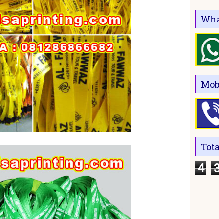
Wha
Mob
Tot
4