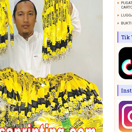
PUSAT
CARTO
LUGGA
BUKTI
Tik
Ins