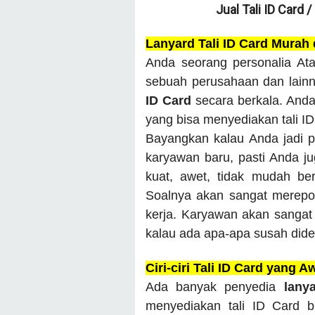
Jual Tali ID Card 
Lanyard Tali ID Card Murah
Anda seorang personalia Ata
sebuah perusahaan dan lain
ID Card
secara berkala. And
yang bisa menyediakan tali I
Bayangkan kalau Anda jadi p
karyawan baru, pasti Anda juga
kuat, awet, tidak mudah be
Soalnya akan sangat merepot
kerja. Karyawan akan sangat 
kalau ada apa-apa susah dide
Ciri-ciri Tali ID Card yang A
Ada banyak penyedia
lany
menyediakan tali ID Card 