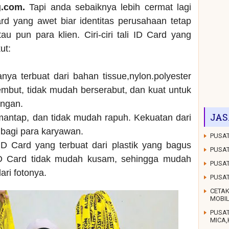
g.com.
Tapi anda sebaiknya lebih cermat lagi
rd yang awet biar identitas perusahaan tetap
au pun para klien. Ciri-ciri tali ID Card yang
ut:
anya terbuat dari bahan tissue,nylon.polyester
mbut, tidak mudah berserabut, dan kuat untuk
ungan.
JAS
 mantap, dan tidak mudah rapuh. Kekuatan dari
g bagi para karyawan.
PUSAT
D Card yang terbuat dari plastik yang bagus
PUSAT
ID Card tidak mudah kusam, sehingga mudah
PUSAT
dari fotonya.
PUSA
CETAK
MOBI
PUSA
MICA,