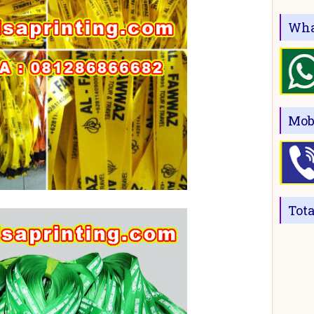
Wha
Mob
Tot