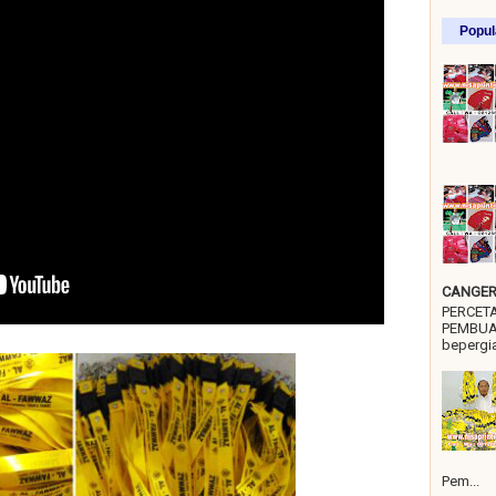
Popul
CANGER 
PERCET
PEMBUA
bepergia
Pem...