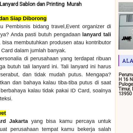
/ Lanyard Sablon dan Printing Murah
 dan Siap Diborong
u Pembisnis bidang travel,Event organizer di
nya? Anda pasti butuh pengadaan
lanyard tali
a bisa membutuhkan produsen atau kontributor
D Card dalam jumlah banyak.
ersonalia di perusahaan yang terdapat ribuan
ALA
 butuh tali lanyard ini. Tali lanyard ini harus
rserabut, dan tidak mudah putus. Mengapa?
Peruma
H 16 N
kan dan bahaya kalau tiba-tiba putus di saat
Puloge
Timur,
berbahaya kalau tidak pakai ID Card, soalnya
13950
teksi.
wet
ard Jakarta
yang bisa kamu percaya untuk
buat perusahaan tempat kamu bekerja salah