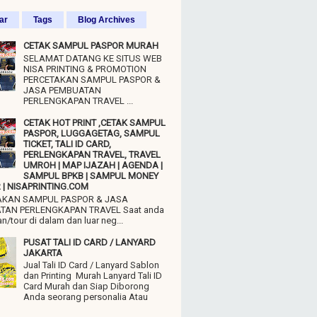
ar
Tags
Blog Archives
CETAK SAMPUL PASPOR MURAH
SELAMAT DATANG KE SITUS WEB
NISA PRINTING & PROMOTION
PERCETAKAN SAMPUL PASPOR &
JASA PEMBUATAN
PERLENGKAPAN TRAVEL ...
CETAK HOT PRINT ,CETAK SAMPUL
PASPOR, LUGGAGETAG, SAMPUL
TICKET, TALI ID CARD,
PERLENGKAPAN TRAVEL, TRAVEL
UMROH | MAP IJAZAH | AGENDA |
SAMPUL BPKB | SAMPUL MONEY
| NISAPRINTING.COM
AKAN SAMPUL PASPOR & JASA
TAN PERLENGKAPAN TRAVEL Saat anda
n/tour di dalam dan luar neg...
PUSAT TALI ID CARD / LANYARD
JAKARTA
Jual Tali ID Card / Lanyard Sablon
dan Printing Murah Lanyard Tali ID
Card Murah dan Siap Diborong
Anda seorang personalia Atau