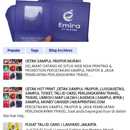
Popular
Tags
Blog Archives
CETAK SAMPUL PASPOR MURAH
SELAMAT DATANG KE SITUS WEB NISA PRINTING &
PROMOTION PERCETAKAN SAMPUL PASPOR & JASA
PEMBUATAN PERLENGKAPAN TRAVEL ...
CETAK HOT PRINT ,CETAK SAMPUL PASPOR, LUGGAGETAG,
SAMPUL TICKET, TALI ID CARD, PERLENGKAPAN TRAVEL,
TRAVEL UMROH | MAP IJAZAH | AGENDA | SAMPUL BPKB |
SAMPUL MONEY CANGER | NISAPRINTING.COM
PERCETAKAN SAMPUL PASPOR & JASA PEMBUATAN
PERLENGKAPAN TRAVEL Saat anda bepergian/tour di dalam
dan luar neg...
PUSAT TALI ID CARD / LANYARD JAKARTA
Jual Tali ID Card / Lanyard Sablon dan Printing Murah