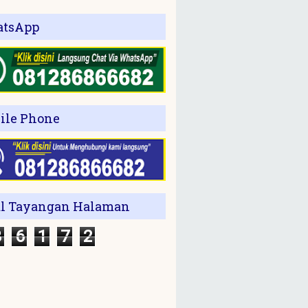
tsApp
ile Phone
al Tayangan Halaman
3
6
1
7
2