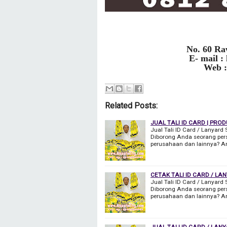
No. 60 Ra
E- mail :
Web :
Related Posts:
JUAL TALI ID CARD | PRO
Jual Tali ID Card / Lanyard
Diborong Anda seorang pers
perusahaan dan lainnya? A
CETAK TALI ID CARD / LA
Jual Tali ID Card / Lanyard
Diborong Anda seorang pers
perusahaan dan lainnya? A
JUAL TALI ID CARD / LA