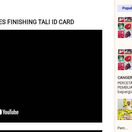
Popul
S FINISHING TALI ID CARD
CANGER 
PERCET
PEMBUA
bepergia
Pem...