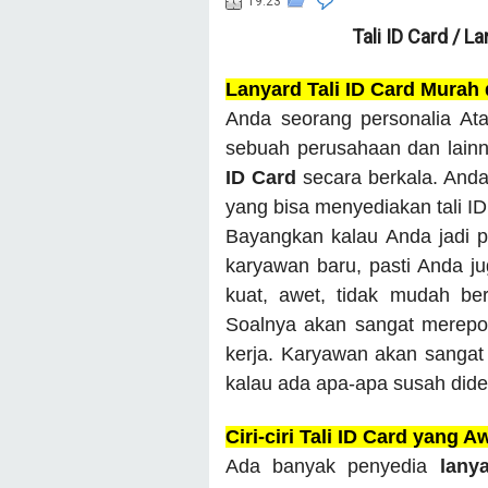
19.23
Tali ID Card / L
Lanyard Tali ID Card Murah
Anda seorang personalia Ata
sebuah perusahaan dan lain
ID Card
secara berkala. And
yang bisa menyediakan tali I
Bayangkan kalau Anda jadi p
karyawan baru, pasti Anda juga
kuat, awet, tidak mudah be
Soalnya akan sangat merepot
kerja. Karyawan akan sangat 
kalau ada apa-apa susah dide
Ciri-ciri Tali ID Card yang A
Ada banyak penyedia
lany