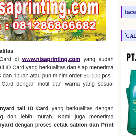
fac
`GA
alitas
 Card di
www.nisaprinting.com
yang sudah
ali ID Card yang berkualitas dan siap menerima
dan ribuan atau pun minim order 50-100 pcs .
 Card dengan motif dan warna yang sesuai
anyard tali ID Card
yang berkualitas dengan
ng dan lebih murah. Kami juga menerima
anyard
dengan proses
cetak sablon dan Print