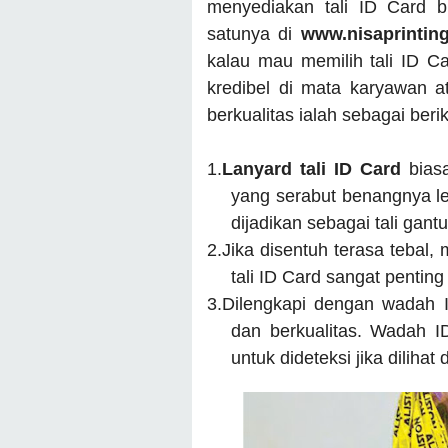
menyediakan tali ID Card 
satunya di
www.nisaprintin
kalau mau memilih tali ID Ca
kredibel di mata karyawan at
berkualitas ialah sebagai berik
1.
Lanyard tali ID Card
bias
yang serabut benangnya le
dijadikan sebagai tali gant
2.
Jika disentuh terasa tebal,
tali ID Card sangat pentin
3.
Dilengkapi dengan wadah I
dan berkualitas. Wadah 
untuk dideteksi jika dilihat 