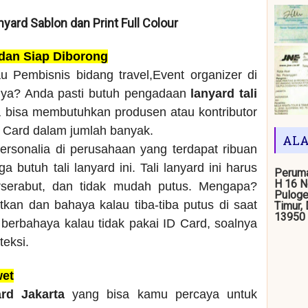
anyard Sablon dan Print Full Colour
 dan Siap Diborong
u Pembisnis bidang travel,Event organizer di
nya? Anda pasti butuh pengadaan
lanyard tali
a bisa membutuhkan produsen atau kontributor
D Card dalam jumlah banyak.
ALA
ersonalia di perusahaan yang terdapat ribuan
 butuh tali lanyard ini. Tali lanyard ini harus
Peruma
H 16 N
rserabut, dan tidak mudah putus. Mengapa?
Puloge
kan dan bahaya kalau tiba-tiba putus di saat
Timur,
13950
berbahaya kalau tidak pakai ID Card, soalnya
teksi.
wet
ard Jakarta
yang bisa kamu percaya untuk