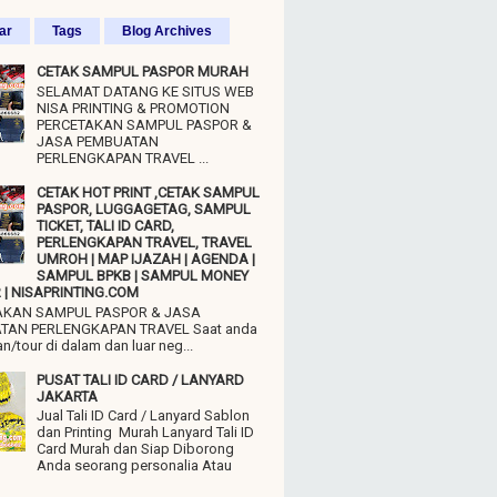
ar
Tags
Blog Archives
CETAK SAMPUL PASPOR MURAH
SELAMAT DATANG KE SITUS WEB
NISA PRINTING & PROMOTION
PERCETAKAN SAMPUL PASPOR &
JASA PEMBUATAN
PERLENGKAPAN TRAVEL ...
CETAK HOT PRINT ,CETAK SAMPUL
PASPOR, LUGGAGETAG, SAMPUL
TICKET, TALI ID CARD,
PERLENGKAPAN TRAVEL, TRAVEL
UMROH | MAP IJAZAH | AGENDA |
SAMPUL BPKB | SAMPUL MONEY
| NISAPRINTING.COM
AKAN SAMPUL PASPOR & JASA
TAN PERLENGKAPAN TRAVEL Saat anda
n/tour di dalam dan luar neg...
PUSAT TALI ID CARD / LANYARD
JAKARTA
Jual Tali ID Card / Lanyard Sablon
dan Printing Murah Lanyard Tali ID
Card Murah dan Siap Diborong
Anda seorang personalia Atau