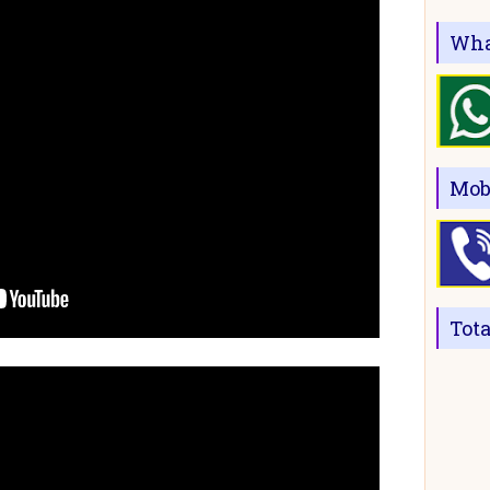
Wha
Mob
Tot