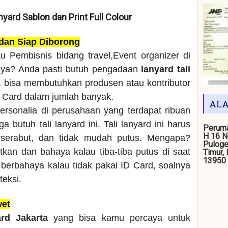
anyard Sablon dan Print Full Colour
 dan Siap Diborong
u Pembisnis bidang travel,Event organizer di
nya? Anda pasti butuh pengadaan
lanyard tali
a bisa membutuhkan produsen atau kontributor
D Card dalam jumlah banyak.
ALA
ersonalia di perusahaan yang terdapat ribuan
 butuh tali lanyard ini. Tali lanyard ini harus
Peruma
H 16 N
rserabut, dan tidak mudah putus. Mengapa?
Puloge
kan dan bahaya kalau tiba-tiba putus di saat
Timur,
13950
berbahaya kalau tidak pakai ID Card, soalnya
teksi.
wet
ard Jakarta
yang bisa kamu percaya untuk