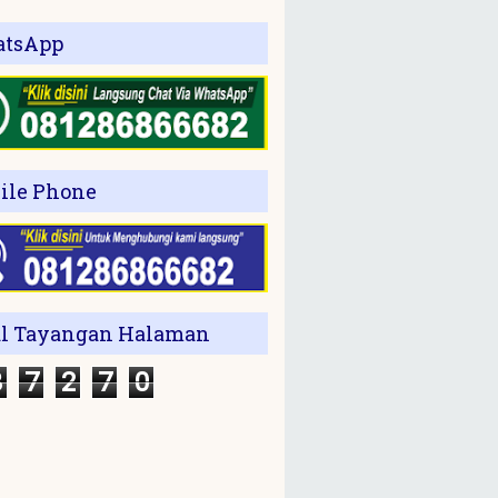
tsApp
ile Phone
al Tayangan Halaman
3
7
2
7
0