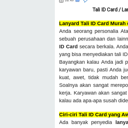
08.49
Tali ID Card / L
Lanyard Tali ID Card Murah
Anda seorang personalia Ata
sebuah perusahaan dan lain
ID Card
secara berkala. And
yang bisa menyediakan tali I
Bayangkan kalau Anda jadi p
karyawan baru, pasti Anda juga
kuat, awet, tidak mudah be
Soalnya akan sangat merepot
kerja. Karyawan akan sangat 
kalau ada apa-apa susah dide
Ciri-ciri Tali ID Card yang A
Ada banyak penyedia
lany