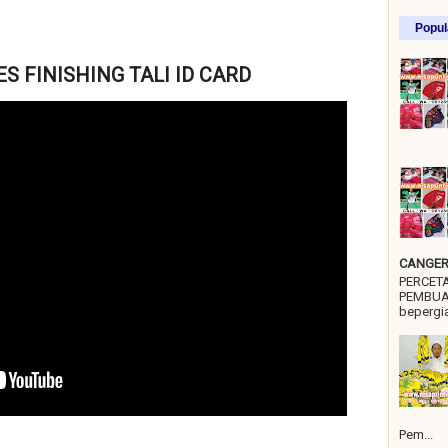
Popul
S FINISHING TALI ID CARD
CANGER 
PERCET
PEMBUA
bepergia
Pem...