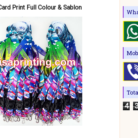
Card Print Full Colour & Sablon
Wha
Mob
Tot
4