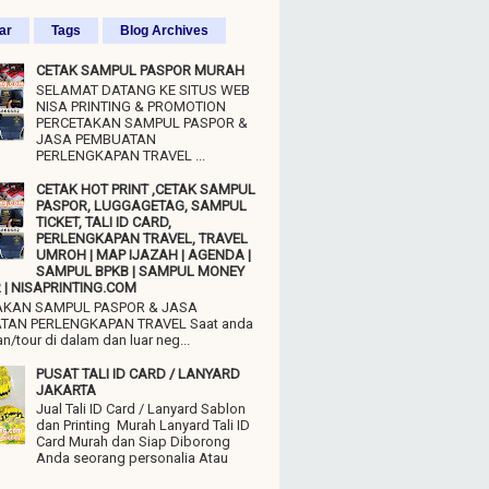
ar
Tags
Blog Archives
CETAK SAMPUL PASPOR MURAH
SELAMAT DATANG KE SITUS WEB
NISA PRINTING & PROMOTION
PERCETAKAN SAMPUL PASPOR &
JASA PEMBUATAN
PERLENGKAPAN TRAVEL ...
CETAK HOT PRINT ,CETAK SAMPUL
PASPOR, LUGGAGETAG, SAMPUL
TICKET, TALI ID CARD,
PERLENGKAPAN TRAVEL, TRAVEL
UMROH | MAP IJAZAH | AGENDA |
SAMPUL BPKB | SAMPUL MONEY
| NISAPRINTING.COM
AKAN SAMPUL PASPOR & JASA
TAN PERLENGKAPAN TRAVEL Saat anda
n/tour di dalam dan luar neg...
PUSAT TALI ID CARD / LANYARD
JAKARTA
Jual Tali ID Card / Lanyard Sablon
dan Printing Murah Lanyard Tali ID
Card Murah dan Siap Diborong
Anda seorang personalia Atau