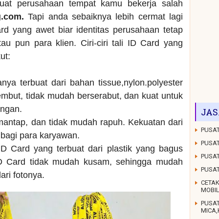
buat perusahaan tempat kamu bekerja salah
g.com.
Tapi anda sebaiknya lebih cermat lagi
rd yang awet biar identitas perusahaan tetap
au pun para klien. Ciri-ciri tali ID Card yang
ut:
anya terbuat dari bahan tissue,nylon.polyester
mbut, tidak mudah berserabut, dan kuat untuk
ungan.
JAS
 mantap, dan tidak mudah rapuh. Kekuatan dari
PUSAT
g bagi para karyawan.
PUSAT
D Card yang terbuat dari plastik yang bagus
PUSAT
ID Card tidak mudah kusam, sehingga mudah
PUSA
dari fotonya.
CETAK
MOBI
PUSA
MICA,