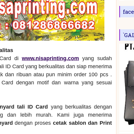
fac
`GA
alitas
 Card di
www.nisaprinting.com
yang sudah
ali ID Card yang berkualitas dan siap menerima
 dan ribuan atau pun minim order 100 pcs .
 Card dengan motif dan warna yang sesuai
anyard tali ID Card
yang berkualitas dengan
ng dan lebih murah. Kami juga menerima
anyard
dengan proses
cetak sablon dan Print