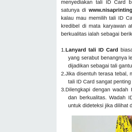
menyediakan tali ID Card 
satunya di
www.nisaprintin
kalau mau memilih tali ID Ca
kredibel di mata karyawan at
berkualitas ialah sebagai berik
1.
Lanyard tali ID Card
bias
yang serabut benangnya le
dijadikan sebagai tali gant
2.
Jika disentuh terasa tebal,
tali ID Card sangat pentin
3.
Dilengkapi dengan wadah I
dan berkualitas. Wadah 
untuk dideteksi jika dilihat 