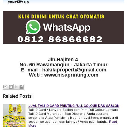
Jln.Hajiten 4
No. 60 Rawamangun - Jakarta Timur
E- mail : hakikiproperti@gmail.com
Web : www.nisaprinting.com
Related Posts:
JUAL TALI ID CARD PRINTING FULL COLOUR DAN SABLON
Tali ID Card / Lanyard Sablon dan Print Full Colour Lanyard
Tali ID Card Murah dan Siap Diborong Anda seorang
personalia Atau Pembisnis bidang travel,Event organizer di
sebuah perusahaan dan lainnya? Anda pasti butuh…
Read
More