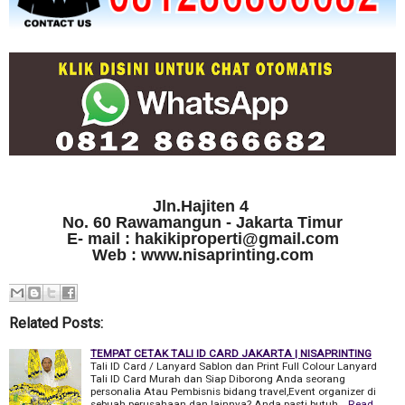
Jln.Hajiten 4
No. 60 Rawamangun - Jakarta Timur
E- mail : hakikiproperti@gmail.com
Web : www.nisaprinting.com
Related Posts:
TEMPAT CETAK TALI ID CARD JAKARTA | NISAPRINTING
Tali ID Card / Lanyard Sablon dan Print Full Colour Lanyard
Tali ID Card Murah dan Siap Diborong Anda seorang
personalia Atau Pembisnis bidang travel,Event organizer di
sebuah perusahaan dan lainnya? Anda pasti butuh…
Read