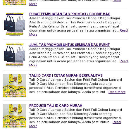
More
PUSAT PEMBUATAN TAS PROMOSI / GOODIE BAG
Alasan Menggunakan Tas Promosi / Goodie Bag Sebagai
Alat Branding 3Kelebihan Tas Promosi / Goodie Bag yang
Perlu Anda Ketahui Salah satu suvenir yang sangat tepat
digunakan untuk acara perusahaan atau organisasi ad…
Read
More
JUAL TAS PROMOSI UNTUK SEMINAR DAN EVENT
Alasan Menggunakan Tas Promosi / Goodie Bag Sebagai
Alat Branding 3Kelebihan Tas Promosi / Goodie Bag yang
Perlu Anda Ketahui Salah satu suvenir yang sangat tepat
digunakan untuk acara perusahaan atau organisasi ad…
Read
More
TALI ID CARD | CETAK MURAH BERKUALITAS
Tali ID Card / Lanyard Sablon dan Print Full Colour Lanyard
Tali ID Card Murah dan Siap Diborong Anda seorang
personalia Atau Pembisnis bidang travel,Event organizer di
sebuah perusahaan dan lainnya? Anda pasti but…
Read More
PRODUKSI TALI ID CARD MURAH
Tali ID Card / Lanyard Sablon dan Print Full Colour Lanyard
Tali ID Card Murah dan Siap Diborong Anda seorang
personalia Atau Pembisnis bidang travel,Event organizer di
sebuah perusahaan dan lainnya? Anda pasti butuh…
Read
More