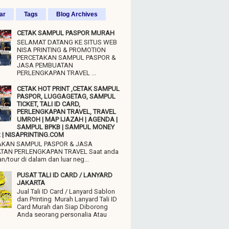
ar
Tags
Blog Archives
CETAK SAMPUL PASPOR MURAH
SELAMAT DATANG KE SITUS WEB
NISA PRINTING & PROMOTION
PERCETAKAN SAMPUL PASPOR &
JASA PEMBUATAN
PERLENGKAPAN TRAVEL ...
CETAK HOT PRINT ,CETAK SAMPUL
PASPOR, LUGGAGETAG, SAMPUL
TICKET, TALI ID CARD,
PERLENGKAPAN TRAVEL, TRAVEL
UMROH | MAP IJAZAH | AGENDA |
SAMPUL BPKB | SAMPUL MONEY
| NISAPRINTING.COM
AKAN SAMPUL PASPOR & JASA
TAN PERLENGKAPAN TRAVEL Saat anda
n/tour di dalam dan luar neg...
PUSAT TALI ID CARD / LANYARD
JAKARTA
Jual Tali ID Card / Lanyard Sablon
dan Printing Murah Lanyard Tali ID
Card Murah dan Siap Diborong
Anda seorang personalia Atau