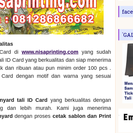
fac
`GA
alitas
 Card di
www.nisaprinting.com
yang sudah
ali ID Card yang berkualitas dan siap menerima
 dan ribuan atau pun minim order 100 pcs .
 Card dengan motif dan warna yang sesuai
anyard tali ID Card
yang berkualitas dengan
ng dan lebih murah. Kami juga menerima
anyard
dengan proses
cetak sablon dan Print