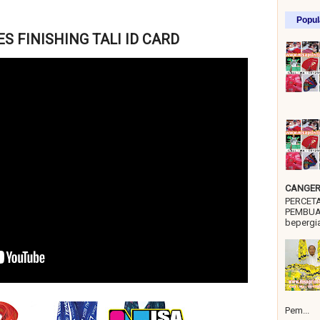
Popul
S FINISHING TALI ID CARD
CANGER 
PERCET
PEMBUA
bepergia
Pem...