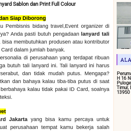
anyard Sablon dan Print Full Colour
 dan Siap Diborong
u Pembisnis bidang travel,Event organizer di
nya? Anda pasti butuh pengadaan
lanyard tali
a bisa membutuhkan produsen atau kontributor
D Card dalam jumlah banyak.
ersonalia di perusahaan yang terdapat ribuan
ALA
 butuh tali lanyard ini. Tali lanyard ini harus
rserabut, dan tidak mudah putus. Mengapa?
Peruma
H 16 N
kan dan bahaya kalau tiba-tiba putus di saat
Puloge
Timur,
berbahaya kalau tidak pakai ID Card, soalnya
13950
teksi.
wet
ard Jakarta
yang bisa kamu percaya untuk
buat perusahaan tempat kamu bekerja salah