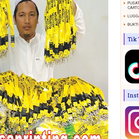
PUSAT
CARTO
LUGGA
BUKTI
Tik
Ins