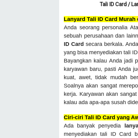
Tali ID Card / L
Lanyard Tali ID Card Murah
Anda seorang personalia Ata
sebuah perusahaan dan lain
ID Card
secara berkala. And
yang bisa menyediakan tali I
Bayangkan kalau Anda jadi p
karyawan baru, pasti Anda juga
kuat, awet, tidak mudah be
Soalnya akan sangat merepot
kerja. Karyawan akan sangat 
kalau ada apa-apa susah dide
Ciri-ciri Tali ID Card yang A
Ada banyak penyedia
lany
menyediakan tali ID Card 