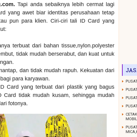
g.com.
Tapi anda sebaiknya lebih cermat lagi
rd yang awet biar identitas perusahaan tetap
au pun para klien. Ciri-ciri tali ID Card yang
ut:
anya terbuat dari bahan tissue,nylon.polyester
mbut, tidak mudah berserabut, dan kuat untuk
ungan.
JAS
 mantap, dan tidak mudah rapuh. Kekuatan dari
g bagi para karyawan.
PUSAT
D Card yang terbuat dari plastik yang bagus
PUSAT
ID Card tidak mudah kusam, sehingga mudah
PUSAT
dari fotonya.
PUSA
CETAK
MOBI
PUSA
MICA,