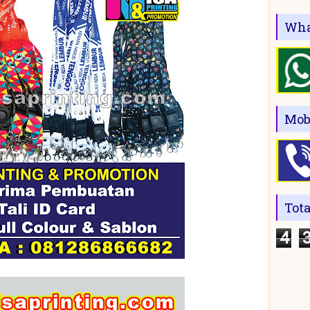
Wha
Mob
Tot
4