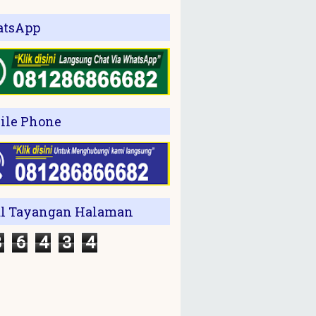
tsApp
ile Phone
al Tayangan Halaman
3
6
4
3
4