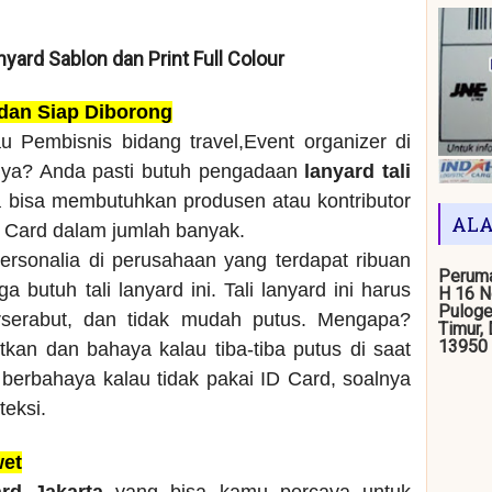
anyard Sablon dan Print Full Colour
 dan Siap Diborong
u Pembisnis bidang travel,Event organizer di
nya? Anda pasti butuh pengadaan
lanyard tali
a bisa membutuhkan produsen atau kontributor
ALA
D Card dalam jumlah banyak.
ersonalia di perusahaan yang terdapat ribuan
Peruma
 butuh tali lanyard ini. Tali lanyard ini harus
H 16 N
Puloge
rserabut, dan tidak mudah putus. Mengapa?
Timur,
13950
kan dan bahaya kalau tiba-tiba putus di saat
berbahaya kalau tidak pakai ID Card, soalnya
teksi.
wet