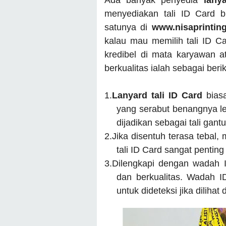
Ada banyak penyedia
lany
menyediakan tali ID Card 
satunya di
www.nisaprintin
kalau mau memilih tali ID Ca
kredibel di mata karyawan at
berkualitas ialah sebagai berik
1.
Lanyard tali ID Card
bias
yang serabut benangnya le
dijadikan sebagai tali gant
2.
Jika disentuh terasa tebal,
tali ID Card sangat pentin
3.
Dilengkapi dengan wadah I
dan berkualitas. Wadah 
untuk dideteksi jika dilihat 