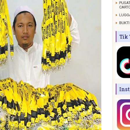
PUSAT
CARTO
LUGGA
BUKTI
Tik
Ins