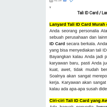
02.26
v
Tali ID Card / L
Lanyard Tali ID Card Murah
Anda seorang personalia Ata
sebuah perusahaan dan lain
ID Card
secara berkala. And
yang bisa menyediakan tali I
Bayangkan kalau Anda jadi p
karyawan baru, pasti Anda juga
kuat, awet, tidak mudah be
Soalnya akan sangat merepot
kerja. Karyawan akan sangat 
kalau ada apa-apa susah dide
Ciri-ciri Tali ID Card yang A