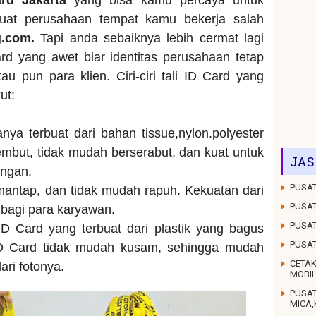
ard Jakarta
yang bisa kamu percaya untuk
buat perusahaan tempat kamu bekerja salah
g.com.
Tapi anda sebaiknya lebih cermat lagi
rd yang awet biar identitas perusahaan tetap
au pun para klien. Ciri-ciri tali ID Card yang
ut:
anya terbuat dari bahan tissue,nylon.polyester
mbut, tidak mudah berserabut, dan kuat untuk
JAS
ungan.
PUSAT
 mantap, dan tidak mudah rapuh. Kekuatan dari
PUSAT
g bagi para karyawan.
PUSAT
D Card yang terbuat dari plastik yang bagus
PUSA
ID Card tidak mudah kusam, sehingga mudah
CETAK
dari fotonya.
MOBI
PUSA
MICA,