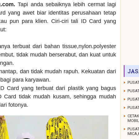
g.com.
Tapi anda sebaiknya lebih cermat lagi
rd yang awet biar identitas perusahaan tetap
au pun para klien. Ciri-ciri tali ID Card yang
ut:
anya terbuat dari bahan tissue,nylon.polyester
mbut, tidak mudah berserabut, dan kuat untuk
ungan.
JAS
 mantap, dan tidak mudah rapuh. Kekuatan dari
g bagi para karyawan.
PUSAT
D Card yang terbuat dari plastik yang bagus
PUSAT
ID Card tidak mudah kusam, sehingga mudah
PUSAT
dari fotonya.
PUSA
CETAK
MOBI
PUSA
MICA,