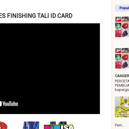
Popul
S FINISHING TALI ID CARD
CANGER 
PERCET
PEMBUA
bepergia
Pem...