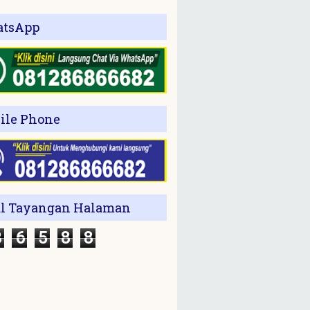
tsApp
ile Phone
al Tayangan Halaman
3
6
5
8
8