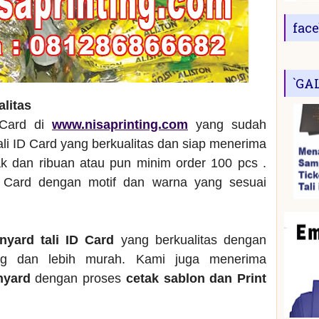
fac
`GA
alitas
 Card di
www.nisaprinting.com
yang sudah
ali ID Card yang berkualitas dan siap menerima
 dan ribuan atau pun minim order 100 pcs .
 Card dengan motif dan warna yang sesuai
anyard tali ID Card
yang berkualitas dengan
ng dan lebih murah. Kami juga menerima
anyard
dengan proses
cetak sablon dan Print