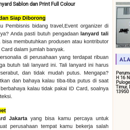
anyard Sablon dan Print Full Colour
 dan Siap Diborong
u Pembisnis bidang travel,Event organizer di
nya? Anda pasti butuh pengadaan
lanyard tali
a bisa membutuhkan produsen atau kontributor
D Card dalam jumlah banyak.
ersonalia di perusahaan yang terdapat ribuan
ALA
 butuh tali lanyard ini. Tali lanyard ini harus
rserabut, dan tidak mudah putus. Mengapa?
Peruma
H 16 N
kan dan bahaya kalau tiba-tiba putus di saat
Puloge
Timur,
berbahaya kalau tidak pakai ID Card, soalnya
13950
teksi.
wet
ard Jakarta
yang bisa kamu percaya untuk
buat perusahaan tempat kamu bekerja salah