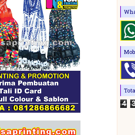
Wha
Mob
Tot
4