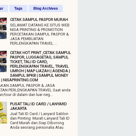
ar
Tags
Blog Archives
CETAK SAMPUL PASPOR MURAH
SELAMAT DATANG KE SITUS WEB
NISA PRINTING & PROMOTION
PERCETAKAN SAMPUL PASPOR &
JASA PEMBUATAN
PERLENGKAPAN TRAVEL ...
CETAK HOT PRINT ,CETAK SAMPUL
PASPOR, LUGGAGETAG, SAMPUL
TICKET, TALI ID CARD,
PERLENGKAPAN TRAVEL, TRAVEL
UMROH | MAP IJAZAH | AGENDA |
SAMPUL BPKB | SAMPUL MONEY
| NISAPRINTING.COM
AKAN SAMPUL PASPOR & JASA
TAN PERLENGKAPAN TRAVEL Saat anda
n/tour di dalam dan luar neg...
PUSAT TALI ID CARD / LANYARD
JAKARTA
Jual Tali ID Card / Lanyard Sablon
dan Printing Murah Lanyard Tali ID
Card Murah dan Siap Diborong
Anda seorang personalia Atau