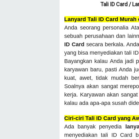
Tali ID Card / L
Lanyard Tali ID Card Murah
Anda seorang personalia Ata
sebuah perusahaan dan lain
ID Card
secara berkala. And
yang bisa menyediakan tali I
Bayangkan kalau Anda jadi p
karyawan baru, pasti Anda juga
kuat, awet, tidak mudah be
Soalnya akan sangat merepot
kerja. Karyawan akan sangat 
kalau ada apa-apa susah dide
Ciri-ciri Tali ID Card yang A
Ada banyak penyedia
lany
menyediakan tali ID Card 