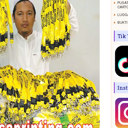
PUSAT
CARTO
LUGGA
BUKTI
Tik
Ins