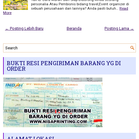
personalia Atau Pembisnis bidang travel,Event organizer di
sebuah perusahaan dan lainnya? Anda pasti butuh…
Read
More
← Posting Lebih Baru
Beranda
Posting Lama →
BUKTI RESI PENGIRIMAN BARANG YG DI
ORDER
ALAMAT LOKASI