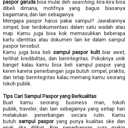
paspor garuda
bisa mulai deh
searching,
kira-kira bisa
dibeli dimana, motifnya yang bagus biasanya
bagaimana, dan lain sebagainya.
Mengapa paspor harus pakai sampul? Jawabannya
simpel, biar terdokumentasi dalam satu wadah atau
map. Kamu juga bisa kok memasukkan beberapa
kartu identitas atau dokumen lain ke dalam sampul
paspor tersebut.
Kamu juga bisa beli
sampul paspor kulit
biar awet,
terlihat kredibilitas, dan berintegritas. Pokoknya unik
banget kalau kamu bisa beli sampul paspor yang
keren karena penerbangan juga butuh simpel, praktis,
dan tetap berintegritas kalau memang kamu seorang
tokoh publik.
Tips Cari Sampul Paspor yang Berkualitas
Buat kamu seorang business man, tokoh
publik,
traveler
, dan lain sebagainya yang setiap hari
melakukan penerbangan secara rutin. Kamu
butuh
sampul paspor
yang punya kualitas oke dan
enak jika dilihat. Biar penerbangan juga makin