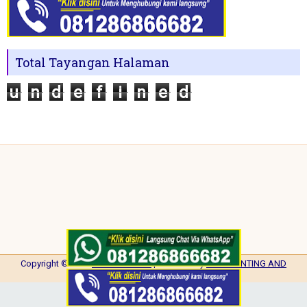
Total Tayangan Halaman
u
n
d
e
f
i
n
e
d
Copyright ©
2026
NISA PRINTING
| Powered by
NISA PRINTING AND
PROMOTION