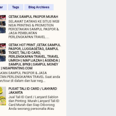
ar
Tags
Blog Archives
CETAK SAMPUL PASPOR MURAH
SELAMAT DATANG KE SITUS WEB
NISA PRINTING & PROMOTION
PERCETAKAN SAMPUL PASPOR &
JASA PEMBUATAN
PERLENGKAPAN TRAVEL ...
CETAK HOT PRINT ,CETAK SAMPUL
PASPOR, LUGGAGETAG, SAMPUL
TICKET, TALI ID CARD,
PERLENGKAPAN TRAVEL, TRAVEL
UMROH | MAP IJAZAH | AGENDA |
SAMPUL BPKB | SAMPUL MONEY
| NISAPRINTING.COM
AKAN SAMPUL PASPOR & JASA
TAN PERLENGKAPAN TRAVEL Saat anda
n/tour di dalam dan luar neg...
PUSAT TALI ID CARD / LANYARD
JAKARTA
Jual Tali ID Card / Lanyard Sablon
dan Printing Murah Lanyard Tali ID
Card Murah dan Siap Diborong
Anda seorang personalia Atau