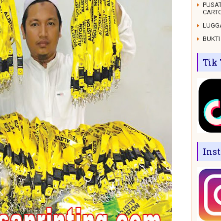
PUSAT
CARTO
LUGGA
BUKTI
Tik
Ins