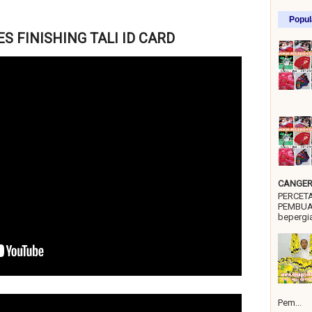
Popul
S FINISHING TALI ID CARD
CANGER 
PERCET
PEMBUA
bepergia
Pem...