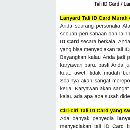
Tali ID Card / L
Lanyard Tali ID Card Murah
Anda seorang personalia Ata
sebuah perusahaan dan lain
ID Card
secara berkala. And
yang bisa menyediakan tali I
Bayangkan kalau Anda jadi p
karyawan baru, pasti Anda juga
kuat, awet, tidak mudah be
Soalnya akan sangat merepot
kerja. Karyawan akan sangat 
kalau ada apa-apa susah dide
Ciri-ciri Tali ID Card yang A
Ada banyak penyedia
lany
menyediakan tali ID Card 