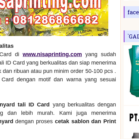
fac
`GA
alitas
 Card di
www.nisaprinting.com
yang sudah
ali ID Card yang berkualitas dan siap menerima
dan ribuan atau pun minim order 50-100 pcs .
 Card dengan motif dan warna yang sesuai
anyard tali ID Card
yang berkualitas dengan
ng dan lebih murah. Kami juga menerima
anyard
dengan proses
cetak sablon dan Print