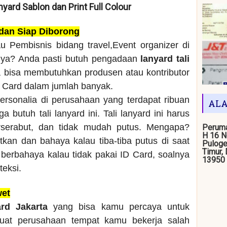
anyard Sablon dan Print Full Colour
 dan Siap Diborong
u Pembisnis bidang travel,Event organizer di
nya? Anda pasti butuh pengadaan
lanyard tali
a bisa membutuhkan produsen atau kontributor
D Card dalam jumlah banyak.
ersonalia di perusahaan yang terdapat ribuan
ALA
 butuh tali lanyard ini. Tali lanyard ini harus
rserabut, dan tidak mudah putus. Mengapa?
Peruma
H 16 N
kan dan bahaya kalau tiba-tiba putus di saat
Puloge
Timur,
berbahaya kalau tidak pakai ID Card, soalnya
13950
teksi.
wet
ard Jakarta
yang bisa kamu percaya untuk
buat perusahaan tempat kamu bekerja salah