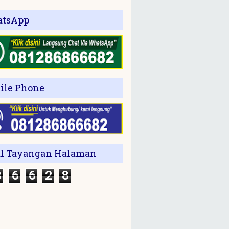
tsApp
ile Phone
al Tayangan Halaman
3
6
6
2
8