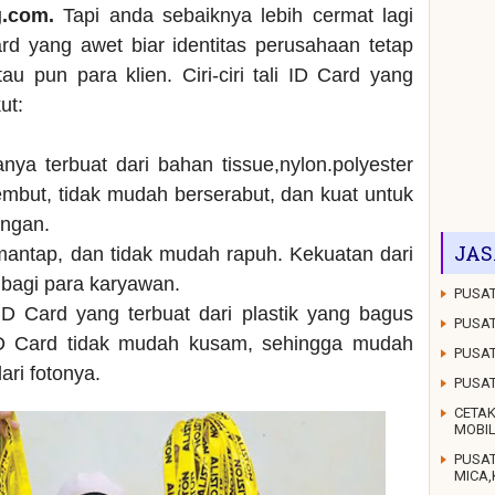
g.com.
Tapi anda sebaiknya lebih cermat lagi
rd yang awet biar identitas perusahaan tetap
au pun para klien. Ciri-ciri tali ID Card yang
ut:
anya terbuat dari bahan tissue,nylon.polyester
mbut, tidak mudah berserabut, dan kuat untuk
ungan.
JAS
 mantap, dan tidak mudah rapuh. Kekuatan dari
g bagi para karyawan.
PUSAT
D Card yang terbuat dari plastik yang bagus
PUSAT
ID Card tidak mudah kusam, sehingga mudah
PUSAT
dari fotonya.
PUSA
CETAK
MOBI
PUSA
MICA,