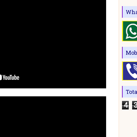
Wha
Mob
Tot
4