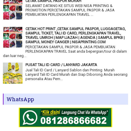
CETAK SAMPUL PASPOR MURAH
SELAMAT DATANG KE SITUS WEB NISA PRINTING &
PROMOTION PERCETAKAN SAMPUL PASPOR & JASA
PEMBUATAN PERLENGKAPAN TRAVEL ...
CETAK HOT PRINT ,CETAK SAMPUL PASPOR, LUGGAGETAG,
SAMPUL TICKET, TALI ID CARD, PERLENGKAPAN TRAVEL,
TRAVEL UMROH | MAP IJAZAH | AGENDA | SAMPUL BPKB |
SAMPUL MONEY CANGER | NISAPRINTING.COM
PERCETAKAN SAMPUL PASPOR & JASA PEMBUATAN
PERLENGKAPAN TRAVEL Saat anda bepergian/tour di dalam
dan luar neg...
PUSAT TALI ID CARD / LANYARD JAKARTA
Jual Tali ID Card / Lanyard Sablon dan Printing Murah
Lanyard Tali ID Card Murah dan Siap Diborong Anda seorang
personalia Atau Pem...
WhatsApp