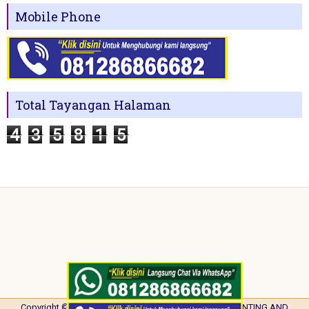
Mobile Phone
Total Tayangan Halaman
4
3
5
8
1
5
Copyright ©
2026
NISA PRINTING
| Powered by
NISA PRINTING AND