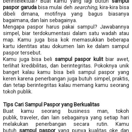
berintelektual? Buat kamu yang lagi butuh
sampul
paspor garuda
bisa mulai deh
searching,
kira-kira bisa
dibeli dimana, motifnya yang bagus biasanya
bagaimana, dan lain sebagainya.
Mengapa paspor harus pakai sampul? Jawabannya
simpel, biar terdokumentasi dalam satu wadah atau
map. Kamu juga bisa kok memasukkan beberapa
kartu identitas atau dokumen lain ke dalam sampul
paspor tersebut.
Kamu juga bisa beli
sampul paspor kulit
biar awet,
terlihat kredibilitas, dan berintegritas. Pokoknya unik
banget kalau kamu bisa beli sampul paspor yang
keren karena penerbangan juga butuh simpel, praktis,
dan tetap berintegritas kalau memang kamu seorang
tokoh publik.
Tips Cari Sampul Paspor yang Berkualitas
Buat kamu seorang business man, tokoh
publik,
traveler
, dan lain sebagainya yang setiap hari
melakukan penerbangan secara rutin. Kamu
butuh
sampul paspor
yang punya kualitas oke dan