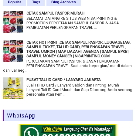
Popular
Tags
Blog Archives
CETAK SAMPUL PASPOR MURAH
SELAMAT DATANG KE SITUS WEB NISA PRINTING &
PROMOTION PERCETAKAN SAMPUL PASPOR & JASA
PEMBUATAN PERLENGKAPAN TRAVEL ...
CETAK HOT PRINT ,CETAK SAMPUL PASPOR, LUGGAGETAG,
SAMPUL TICKET, TALI ID CARD, PERLENGKAPAN TRAVEL,
TRAVEL UMROH | MAP IJAZAH | AGENDA | SAMPUL BPKB |
SAMPUL MONEY CANGER | NISAPRINTING.COM
PERCETAKAN SAMPUL PASPOR & JASA PEMBUATAN
PERLENGKAPAN TRAVEL Saat anda bepergian/tour di dalam
dan luar neg...
PUSAT TALI ID CARD / LANYARD JAKARTA
Jual Tali ID Card / Lanyard Sablon dan Printing Murah
Lanyard Tali ID Card Murah dan Siap Diborong Anda seorang
personalia Atau Pem...
WhatsApp