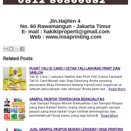
Jln.Hajiten 4
No. 60 Rawamangun - Jakarta Timur
E- mail : hakikiproperti@gmail.com
Web : www.nisaprinting.com
Related Posts:
PUSAT TALI ID CARD | CETAK TALI LANYARD PRINT DAN
SABLON
Tali ID Card / Lanyard Sablon dan Print Full Colour Lanyard
Tali ID Card Murah dan Siap Diborong Anda seorang
personalia Atau Pembisnis bidang travel,Event organizer di
sebuah perusahaan dan lainnya? Anda pasti but…
Read More
SAMPUL PASPOR TERPERCAYA BERKUALITAS
Jual Sampul Paspor Murah Berkualitas Cari Sampul Paspor
yang Kece Badai? Kamu orang sibuk yang pengen sampul
paspor yang kece badai? Ingin terlihat berintegritas dan
berintelektual? Buat kamu yang lagi butuh&…
Read More
JUAL SAMPUL PASPOR MURAH LENGKAP | NISA PRINTING