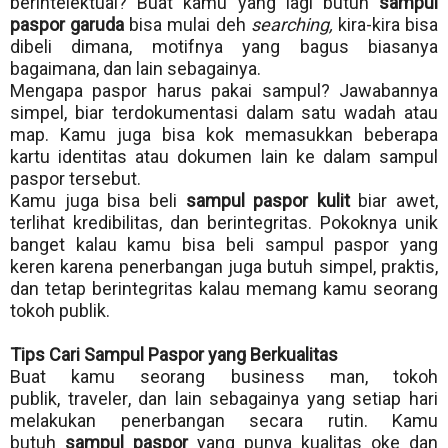
berintelektual? Buat kamu yang lagi butuh
sampul
paspor garuda
bisa mulai deh
searching,
kira-kira bisa
dibeli dimana, motifnya yang bagus biasanya
bagaimana, dan lain sebagainya.
Mengapa paspor harus pakai sampul? Jawabannya
simpel, biar terdokumentasi dalam satu wadah atau
map. Kamu juga bisa kok memasukkan beberapa
kartu identitas atau dokumen lain ke dalam sampul
paspor tersebut.
Kamu juga bisa beli
sampul paspor kulit
biar awet,
terlihat kredibilitas, dan berintegritas. Pokoknya unik
banget kalau kamu bisa beli sampul paspor yang
keren karena penerbangan juga butuh simpel, praktis,
dan tetap berintegritas kalau memang kamu seorang
tokoh publik.
Tips Cari Sampul Paspor yang Berkualitas
Buat kamu seorang business man, tokoh
publik,
traveler
, dan lain sebagainya yang setiap hari
melakukan penerbangan secara rutin. Kamu
butuh
sampul paspor
yang punya kualitas oke dan