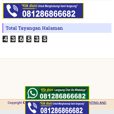
Total Tayangan Halaman
4
3
6
5
3
5
Copyright ©
2026
NISA PRINTING
| Powered by
NISA PRINTING AND
PROMOTION