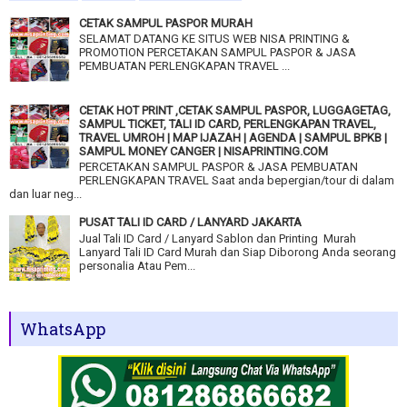
CETAK SAMPUL PASPOR MURAH
SELAMAT DATANG KE SITUS WEB NISA PRINTING &
PROMOTION PERCETAKAN SAMPUL PASPOR & JASA
PEMBUATAN PERLENGKAPAN TRAVEL ...
CETAK HOT PRINT ,CETAK SAMPUL PASPOR, LUGGAGETAG,
SAMPUL TICKET, TALI ID CARD, PERLENGKAPAN TRAVEL,
TRAVEL UMROH | MAP IJAZAH | AGENDA | SAMPUL BPKB |
SAMPUL MONEY CANGER | NISAPRINTING.COM
PERCETAKAN SAMPUL PASPOR & JASA PEMBUATAN
PERLENGKAPAN TRAVEL Saat anda bepergian/tour di dalam
dan luar neg...
PUSAT TALI ID CARD / LANYARD JAKARTA
Jual Tali ID Card / Lanyard Sablon dan Printing Murah
Lanyard Tali ID Card Murah dan Siap Diborong Anda seorang
personalia Atau Pem...
WhatsApp