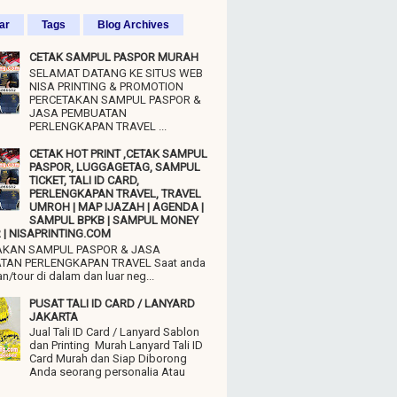
ar
Tags
Blog Archives
CETAK SAMPUL PASPOR MURAH
SELAMAT DATANG KE SITUS WEB
NISA PRINTING & PROMOTION
PERCETAKAN SAMPUL PASPOR &
JASA PEMBUATAN
PERLENGKAPAN TRAVEL ...
CETAK HOT PRINT ,CETAK SAMPUL
PASPOR, LUGGAGETAG, SAMPUL
TICKET, TALI ID CARD,
PERLENGKAPAN TRAVEL, TRAVEL
UMROH | MAP IJAZAH | AGENDA |
SAMPUL BPKB | SAMPUL MONEY
| NISAPRINTING.COM
AKAN SAMPUL PASPOR & JASA
TAN PERLENGKAPAN TRAVEL Saat anda
n/tour di dalam dan luar neg...
PUSAT TALI ID CARD / LANYARD
JAKARTA
Jual Tali ID Card / Lanyard Sablon
dan Printing Murah Lanyard Tali ID
Card Murah dan Siap Diborong
Anda seorang personalia Atau