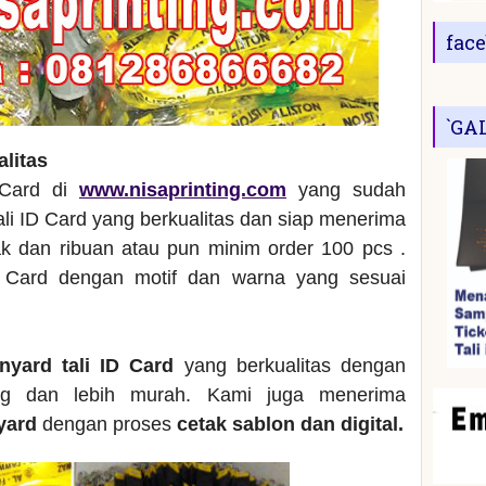
fac
`GA
alitas
 Card di
www.nisaprinting.com
yang sudah
ali ID Card yang berkualitas dan siap menerima
 dan ribuan atau pun minim order 100 pcs .
 Card dengan motif dan warna yang sesuai
anyard tali ID Card
yang berkualitas dengan
ng dan lebih murah. Kami juga menerima
nyard
dengan proses
cetak sablon dan digital.