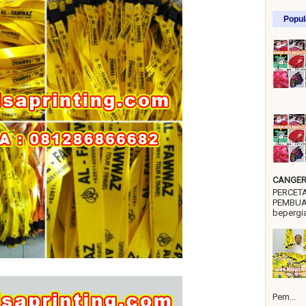
Popul
CANGER 
PERCET
PEMBUA
bepergia
Pem...