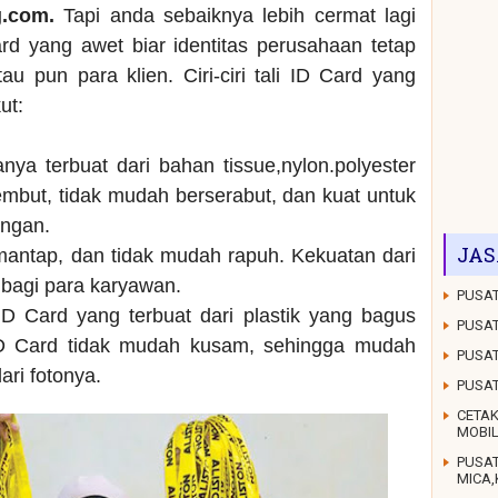
g.com.
Tapi anda sebaiknya lebih cermat lagi
rd yang awet biar identitas perusahaan tetap
au pun para klien. Ciri-ciri tali ID Card yang
ut:
anya terbuat dari bahan tissue,nylon.polyester
mbut, tidak mudah berserabut, dan kuat untuk
ungan.
JAS
 mantap, dan tidak mudah rapuh. Kekuatan dari
g bagi para karyawan.
PUSAT
D Card yang terbuat dari plastik yang bagus
PUSAT
ID Card tidak mudah kusam, sehingga mudah
PUSAT
dari fotonya.
PUSA
CETAK
MOBI
PUSA
MICA,