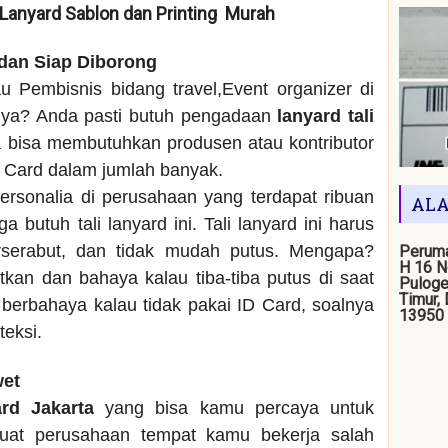
/ Lanyard Sablon dan Printing Murah
 dan Siap Diborong
u Pembisnis bidang travel,Event organizer di
nya? Anda pasti butuh pengadaan
lanyard tali
a bisa membutuhkan produsen atau kontributor
D Card dalam jumlah banyak.
ersonalia di perusahaan yang terdapat ribuan
ALA
 butuh tali lanyard ini. Tali lanyard ini harus
rserabut, dan tidak mudah putus. Mengapa?
Peruma
H 16 N
kan dan bahaya kalau tiba-tiba putus di saat
Puloge
Timur,
berbahaya kalau tidak pakai ID Card, soalnya
13950
teksi.
wet
ard Jakarta
yang bisa kamu percaya untuk
buat perusahaan tempat kamu bekerja salah