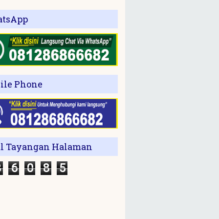
tsApp
ile Phone
al Tayangan Halaman
3
6
0
8
5