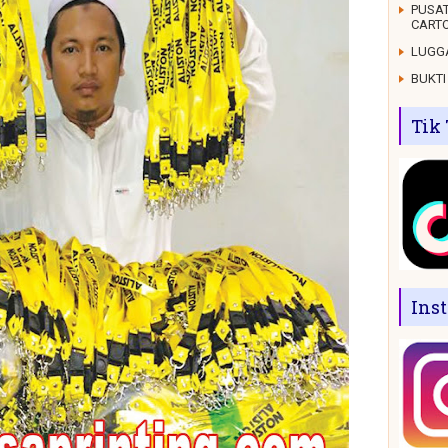
PUSAT
CARTO
LUGGA
BUKTI
Tik
Ins