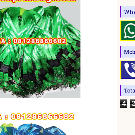
Wha
Mob
Tot
4