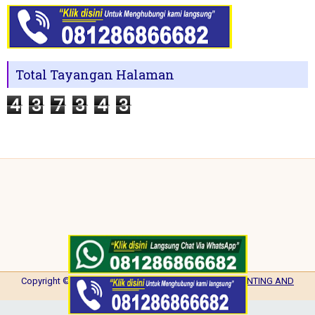
Total Tayangan Halaman
4
3
7
3
4
3
Copyright ©
2026
NISA PRINTING
| Powered by
NISA PRINTING AND
PROMOTION