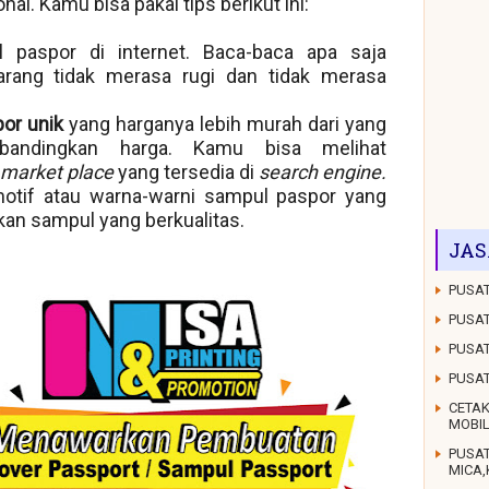
l. Kamu bisa pakai tips berikut ini:
 paspor di internet. Baca-baca apa saja
arang tidak merasa rugi dan tidak merasa
or unik
yang harganya lebih murah dari yang
andingkan harga. Kamu bisa melihat
market place
yang tersedia di
search engine.
motif atau warna-warni sampul paspor yang
n sampul yang berkualitas.
JAS
PUSAT
PUSAT
PUSAT
PUSA
CETAK
MOBI
PUSA
MICA,