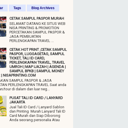
ar
Tags
Blog Archives
CETAK SAMPUL PASPOR MURAH
SELAMAT DATANG KE SITUS WEB
NISA PRINTING & PROMOTION
PERCETAKAN SAMPUL PASPOR &
JASA PEMBUATAN
PERLENGKAPAN TRAVEL ...
CETAK HOT PRINT ,CETAK SAMPUL
PASPOR, LUGGAGETAG, SAMPUL
TICKET, TALI ID CARD,
PERLENGKAPAN TRAVEL, TRAVEL
UMROH | MAP IJAZAH | AGENDA |
SAMPUL BPKB | SAMPUL MONEY
| NISAPRINTING.COM
AKAN SAMPUL PASPOR & JASA
TAN PERLENGKAPAN TRAVEL Saat anda
n/tour di dalam dan luar neg...
PUSAT TALI ID CARD / LANYARD
JAKARTA
Jual Tali ID Card / Lanyard Sablon
dan Printing Murah Lanyard Tali ID
Card Murah dan Siap Diborong
Anda seorang personalia Atau