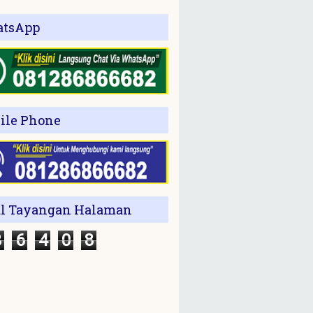
tsApp
ile Phone
al Tayangan Halaman
3
6
4
0
8