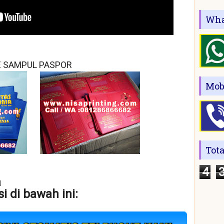
Wha
 SAMPUL PASPOR
Mob
Tot
4
a
i di bawah ini: