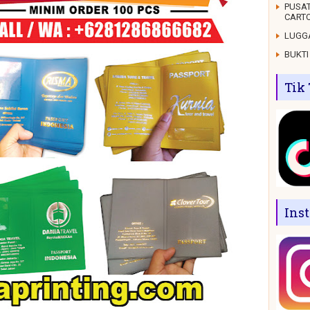
PUSAT
CARTO
LUGGA
BUKTI
Tik
Ins