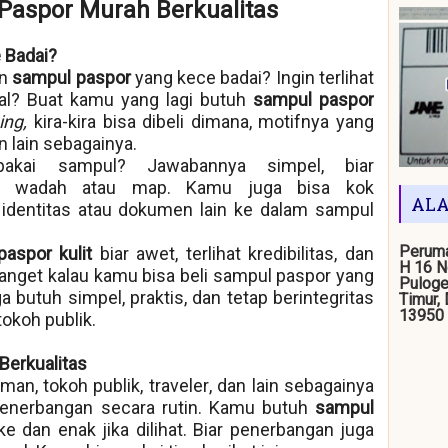
Paspor Murah Berkualitas
 Badai?
en
sampul paspor
yang kece badai? Ingin terlihat
tual? Buat kamu yang lagi butuh
sampul paspor
ing,
kira-kira bisa dibeli dimana, motifnya yang
 lain sebagainya.
akai sampul? Jawabannya simpel, biar
tu wadah atau map. Kamu juga bisa kok
ALA
dentitas atau dokumen lain ke dalam sampul
Peruma
paspor kulit
biar awet, terlihat kredibilitas, dan
H 16 N
banget kalau kamu bisa beli sampul paspor yang
Puloge
 butuh simpel, praktis, dan tetap berintegritas
Timur,
13950
okoh publik.
Berkualitas
man, tokoh publik,
traveler
, dan lain sebagainya
penerbangan secara rutin. Kamu butuh
sampul
e dan enak jika dilihat. Biar penerbangan juga