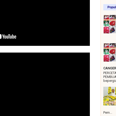
Popul
CANGER 
PERCET
PEMBUA
bepergia
Pem...