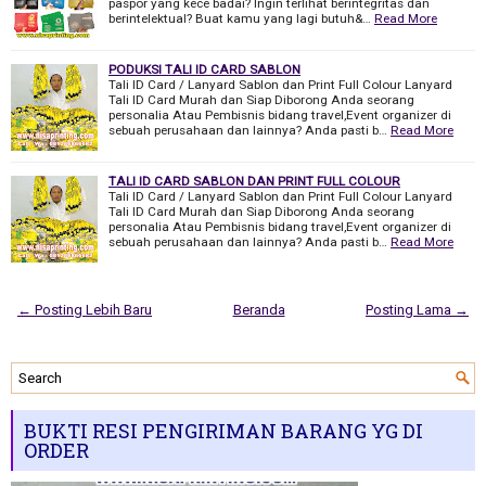
paspor yang kece badai? Ingin terlihat berintegritas dan
berintelektual? Buat kamu yang lagi butuh&…
Read More
PODUKSI TALI ID CARD SABLON
Tali ID Card / Lanyard Sablon dan Print Full Colour Lanyard
Tali ID Card Murah dan Siap Diborong Anda seorang
personalia Atau Pembisnis bidang travel,Event organizer di
sebuah perusahaan dan lainnya? Anda pasti b…
Read More
TALI ID CARD SABLON DAN PRINT FULL COLOUR
Tali ID Card / Lanyard Sablon dan Print Full Colour Lanyard
Tali ID Card Murah dan Siap Diborong Anda seorang
personalia Atau Pembisnis bidang travel,Event organizer di
sebuah perusahaan dan lainnya? Anda pasti b…
Read More
← Posting Lebih Baru
Beranda
Posting Lama →
BUKTI RESI PENGIRIMAN BARANG YG DI
ORDER