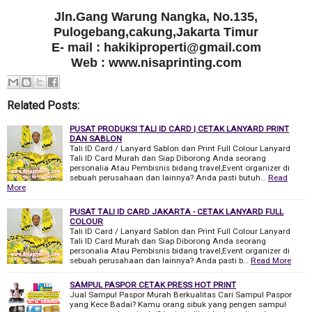
Jln.Gang Warung Nangka, No.135,
Pulogebang,cakung,Jakarta Timur
E- mail : hakikiproperti@gmail.com
Web : www.nisaprinting.com
Related Posts:
PUSAT PRODUKSI TALI ID CARD | CETAK LANYARD PRINT
DAN SABLON
Tali ID Card / Lanyard Sablon dan Print Full Colour Lanyard
Tali ID Card Murah dan Siap Diborong Anda seorang
personalia Atau Pembisnis bidang travel,Event organizer di
sebuah perusahaan dan lainnya? Anda pasti butuh…
Read
More
PUSAT TALI ID CARD JAKARTA - CETAK LANYARD FULL
COLOUR
Tali ID Card / Lanyard Sablon dan Print Full Colour Lanyard
Tali ID Card Murah dan Siap Diborong Anda seorang
personalia Atau Pembisnis bidang travel,Event organizer di
sebuah perusahaan dan lainnya? Anda pasti b…
Read More
SAMPUL PASPOR CETAK PRESS HOT PRINT
Jual Sampul Paspor Murah Berkualitas Cari Sampul Paspor
yang Kece Badai? Kamu orang sibuk yang pengen sampul