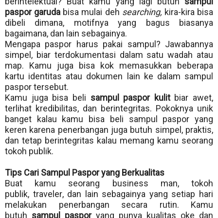
berintelektual? Buat kamu yang lagi butuh
sampul
paspor garuda
bisa mulai deh
searching,
kira-kira bisa
dibeli dimana, motifnya yang bagus biasanya
bagaimana, dan lain sebagainya.
Mengapa paspor harus pakai sampul? Jawabannya
simpel, biar terdokumentasi dalam satu wadah atau
map. Kamu juga bisa kok memasukkan beberapa
kartu identitas atau dokumen lain ke dalam sampul
paspor tersebut.
Kamu juga bisa beli
sampul paspor kulit
biar awet,
terlihat kredibilitas, dan berintegritas. Pokoknya unik
banget kalau kamu bisa beli sampul paspor yang
keren karena penerbangan juga butuh simpel, praktis,
dan tetap berintegritas kalau memang kamu seorang
tokoh publik.
Tips Cari Sampul Paspor yang Berkualitas
Buat kamu seorang business man, tokoh
publik,
traveler
, dan lain sebagainya yang setiap hari
melakukan penerbangan secara rutin. Kamu
butuh
sampul paspor
yang punya kualitas oke dan