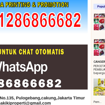
Popul
CANGER 
PERCET
PEMBUA
bepergia
No.135, Pulogebang,cakung,Jakarta Timur
Pem...
 hakikiproperti@gmail.com