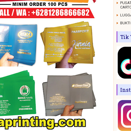
PUSAT
CARTO
LUGGA
BUKTI
Tik
Ins