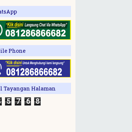
tsApp
ile Phone
al Tayangan Halaman
3
5
7
6
8