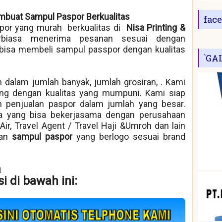
mbuat Sampul Paspor Berkualitas
fac
or yang murah berkualitas di
Nisa Printing &
rbiasa menerima pesanan sesuai dengan
bisa membeli sampul passpor dengan kualitas
`GA
 dalam jumlah banyak, jumlah grosiran, . Kami
ng dengan kualitas yang mumpuni. Kami siap
 penjualan paspor dalam jumlah yang besar.
ra yang bisa bekerjasama dengan perusahaan
k Air, Travel Agent / Travel Haji &Umroh dan lain
kan
sampul paspor
yang berlogo sesuai brand
a
i di bawah ini: