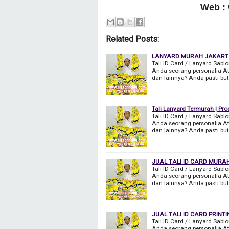
Web :
Related Posts:
LANYARD MURAH JAKAR
Tali ID Card / Lanyard Sabl
Anda seorang personalia At
dan lainnya? Anda pasti bu
Tali Lanyard Termurah | Pro
Tali ID Card / Lanyard Sabl
Anda seorang personalia At
dan lainnya? Anda pasti bu
JUAL TALI ID CARD MURA
Tali ID Card / Lanyard Sabl
Anda seorang personalia At
dan lainnya? Anda pasti bu
JUAL TALI ID CARD PRINT
Tali ID Card / Lanyard Sabl
Anda seorang personalia At