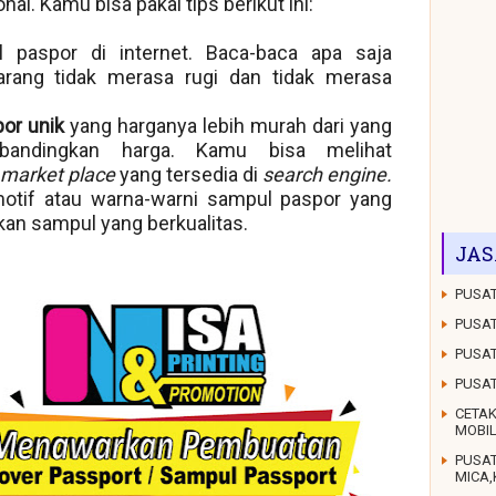
l. Kamu bisa pakai tips berikut ini:
 paspor di internet. Baca-baca apa saja
arang tidak merasa rugi dan tidak merasa
or unik
yang harganya lebih murah dari yang
andingkan harga. Kamu bisa melihat
market place
yang tersedia di
search engine.
motif atau warna-warni sampul paspor yang
n sampul yang berkualitas.
JAS
PUSAT
PUSAT
PUSAT
PUSA
CETAK
MOBI
PUSA
MICA,