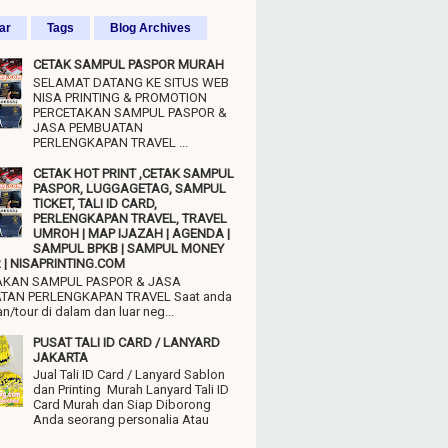
ar
Tags
Blog Archives
CETAK SAMPUL PASPOR MURAH
SELAMAT DATANG KE SITUS WEB
NISA PRINTING & PROMOTION
PERCETAKAN SAMPUL PASPOR &
JASA PEMBUATAN
PERLENGKAPAN TRAVEL ...
CETAK HOT PRINT ,CETAK SAMPUL
PASPOR, LUGGAGETAG, SAMPUL
TICKET, TALI ID CARD,
PERLENGKAPAN TRAVEL, TRAVEL
UMROH | MAP IJAZAH | AGENDA |
SAMPUL BPKB | SAMPUL MONEY
| NISAPRINTING.COM
AKAN SAMPUL PASPOR & JASA
TAN PERLENGKAPAN TRAVEL Saat anda
n/tour di dalam dan luar neg...
PUSAT TALI ID CARD / LANYARD
JAKARTA
Jual Tali ID Card / Lanyard Sablon
dan Printing Murah Lanyard Tali ID
Card Murah dan Siap Diborong
Anda seorang personalia Atau