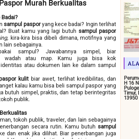
Paspor Murah Berkualitas
 Badai?
en
sampul paspor
yang kece badai? Ingin terlihat
tual? Buat kamu yang lagi butuh
sampul paspor
ing,
kira-kira bisa dibeli dimana, motifnya yang
 lain sebagainya.
akai sampul? Jawabannya simpel, biar
tu wadah atau map. Kamu juga bisa kok
ALA
dentitas atau dokumen lain ke dalam sampul
Peruma
paspor kulit
biar awet, terlihat kredibilitas, dan
H 16 N
banget kalau kamu bisa beli sampul paspor yang
Puloge
 butuh simpel, praktis, dan tetap berintegritas
Timur,
13950
okoh publik.
Berkualitas
man, tokoh publik,
traveler
, dan lain sebagainya
penerbangan secara rutin. Kamu butuh
sampul
e dan enak jika dilihat. Biar penerbangan juga