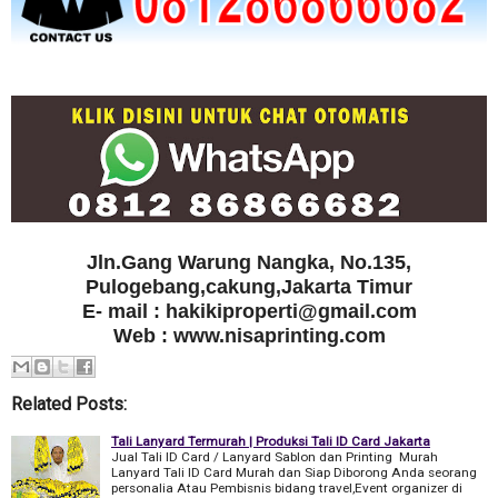
Jln.Gang Warung Nangka, No.135,
Pulogebang,cakung,Jakarta Timur
E- mail : hakikiproperti@gmail.com
Web : www.nisaprinting.com
Related Posts:
Tali Lanyard Termurah | Produksi Tali ID Card Jakarta
Jual Tali ID Card / Lanyard Sablon dan Printing Murah
Lanyard Tali ID Card Murah dan Siap Diborong Anda seorang
personalia Atau Pembisnis bidang travel,Event organizer di