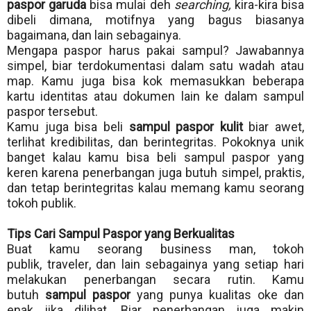
paspor garuda
bisa mulai deh
searching,
kira-kira bisa
dibeli dimana, motifnya yang bagus biasanya
bagaimana, dan lain sebagainya.
Mengapa paspor harus pakai sampul? Jawabannya
simpel, biar terdokumentasi dalam satu wadah atau
map. Kamu juga bisa kok memasukkan beberapa
kartu identitas atau dokumen lain ke dalam sampul
paspor tersebut.
Kamu juga bisa beli
sampul paspor kulit
biar awet,
terlihat kredibilitas, dan berintegritas. Pokoknya unik
banget kalau kamu bisa beli sampul paspor yang
keren karena penerbangan juga butuh simpel, praktis,
dan tetap berintegritas kalau memang kamu seorang
tokoh publik.
Tips Cari Sampul Paspor yang Berkualitas
Buat kamu seorang business man, tokoh
publik,
traveler
, dan lain sebagainya yang setiap hari
melakukan penerbangan secara rutin. Kamu
butuh
sampul paspor
yang punya kualitas oke dan
enak jika dilihat. Biar penerbangan juga makin