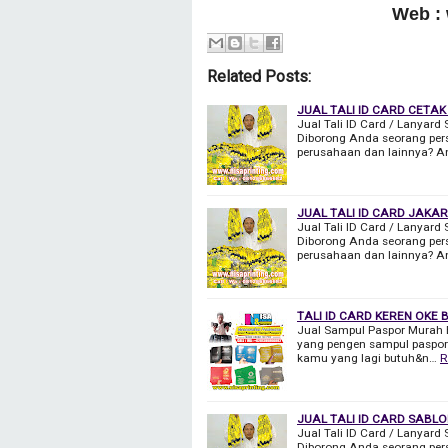
Web :
Related Posts:
JUAL TALI ID CARD CETAK
Jual Tali ID Card / Lanyard
Diborong Anda seorang pers
perusahaan dan lainnya? An
JUAL TALI ID CARD JAKA
Jual Tali ID Card / Lanyard
Diborong Anda seorang pers
perusahaan dan lainnya? An
TALI ID CARD KEREN OKE
Jual Sampul Paspor Murah 
yang pengen sampul paspor y
kamu yang lagi butuh&n…
R
JUAL TALI ID CARD SABLO
Jual Tali ID Card / Lanyard
Diborong Anda seorang pers