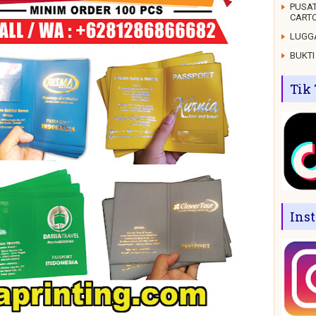
PUSAT
CARTO
LUGGA
BUKTI
Tik
Ins