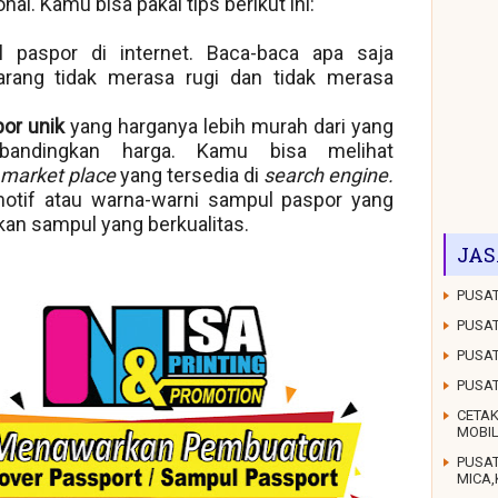
l. Kamu bisa pakai tips berikut ini:
 paspor di internet. Baca-baca apa saja
arang tidak merasa rugi dan tidak merasa
or unik
yang harganya lebih murah dari yang
andingkan harga. Kamu bisa melihat
market place
yang tersedia di
search engine.
motif atau warna-warni sampul paspor yang
n sampul yang berkualitas.
JAS
PUSAT
PUSAT
PUSAT
PUSA
CETAK
MOBI
PUSA
MICA,