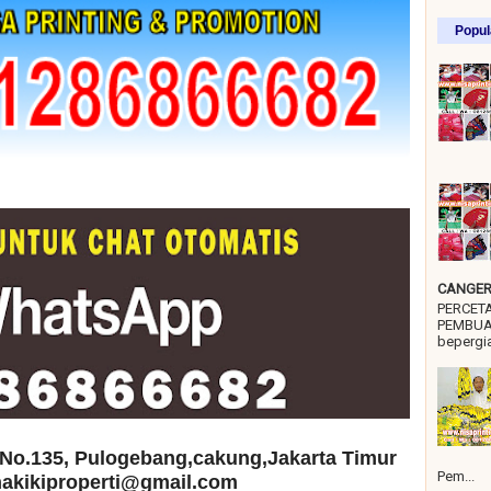
Popul
CANGER 
PERCET
PEMBUA
bepergia
No.135, Pulogebang,cakung,Jakarta Timur
Pem...
 hakikiproperti@gmail.com