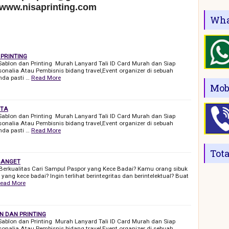
 www.nisaprinting.com
Wha
 PRINTING
 Sablon dan Printing Murah Lanyard Tali ID Card Murah dan Siap
onalia Atau Pembisnis bidang travel,Event organizer di sebuah
da pasti …
Read More
Mob
RTA
 Sablon dan Printing Murah Lanyard Tali ID Card Murah dan Siap
onalia Atau Pembisnis bidang travel,Event organizer di sebuah
da pasti …
Read More
Tot
 BANGET
Berkualitas Cari Sampul Paspor yang Kece Badai? Kamu orang sibuk
ang kece badai? Ingin terlihat berintegritas dan berintelektual? Buat
ead More
N DAN PRINTING
 Sablon dan Printing Murah Lanyard Tali ID Card Murah dan Siap
onalia Atau Pembisnis bidang travel,Event organizer di sebuah