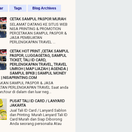
ar
Tags
Blog Archives
CETAK SAMPUL PASPOR MURAH
SELAMAT DATANG KE SITUS WEB
NISA PRINTING & PROMOTION
PERCETAKAN SAMPUL PASPOR &
JASA PEMBUATAN
PERLENGKAPAN TRAVEL ...
CETAK HOT PRINT ,CETAK SAMPUL
PASPOR, LUGGAGETAG, SAMPUL
TICKET, TALI ID CARD,
PERLENGKAPAN TRAVEL, TRAVEL
UMROH | MAP IJAZAH | AGENDA |
SAMPUL BPKB | SAMPUL MONEY
| NISAPRINTING.COM
AKAN SAMPUL PASPOR & JASA
TAN PERLENGKAPAN TRAVEL Saat anda
n/tour di dalam dan luar neg...
PUSAT TALI ID CARD / LANYARD
JAKARTA
Jual Tali ID Card / Lanyard Sablon
dan Printing Murah Lanyard Tali ID
Card Murah dan Siap Diborong
Anda seorang personalia Atau