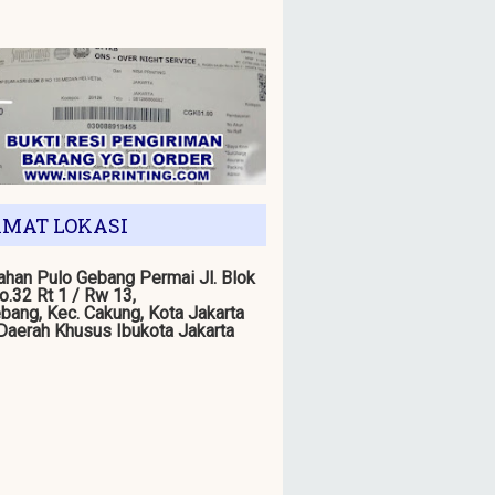
MAT LOKASI
han Pulo Gebang Permai Jl. Blok
o.32 Rt 1 / Rw 13,
bang, Kec. Cakung, Kota Jakarta
 Daerah Khusus Ibukota Jakarta