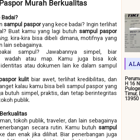
Paspor Murah Berkualitas
 Badai?
en
sampul paspor
yang kece badai? Ingin terlihat
tual? Buat kamu yang lagi butuh
sampul paspor
ing,
kira-kira bisa dibeli dimana, motifnya yang
 lain sebagainya.
akai sampul? Jawabannya simpel, biar
tu wadah atau map. Kamu juga bisa kok
ALA
dentitas atau dokumen lain ke dalam sampul
Peruma
paspor kulit
biar awet, terlihat kredibilitas, dan
H 16 N
banget kalau kamu bisa beli sampul paspor yang
Puloge
 butuh simpel, praktis, dan tetap berintegritas
Timur,
13950
okoh publik.
Berkualitas
man, tokoh publik,
traveler
, dan lain sebagainya
penerbangan secara rutin. Kamu butuh
sampul
e dan enak jika dilihat. Biar penerbangan juga