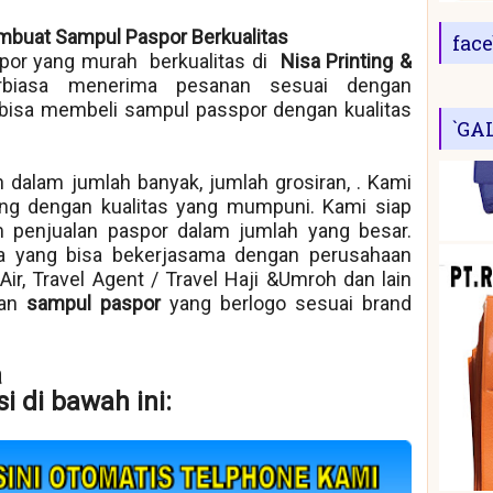
mbuat Sampul Paspor Berkualitas
fac
or yang murah berkualitas di
Nisa Printing &
rbiasa menerima pesanan sesuai dengan
bisa membeli sampul passpor dengan kualitas
`GA
 dalam jumlah banyak, jumlah grosiran, . Kami
ng dengan kualitas yang mumpuni. Kami siap
 penjualan paspor dalam jumlah yang besar.
ra yang bisa bekerjasama dengan perusahaan
k Air, Travel Agent / Travel Haji &Umroh dan lain
kan
sampul paspor
yang berlogo sesuai brand
a
i di bawah ini: