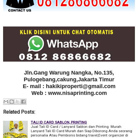
Jln.Gang Warung Nangka, No.135,
Pulogebang,cakung,Jakarta Timur
E- mail : hakikiproperti@gmail.com
Web : www.nisaprinting.com
Related Posts:
TALI ID CARD SABLON, PRINTING
Jual Tali ID Card / Lanyard Sablon dan Printing Murah
Lanyard Tali ID Card Murah dan Siap Diborong Anda seorang
personalia Atau Pembisnis bidang travel,Event organizer di