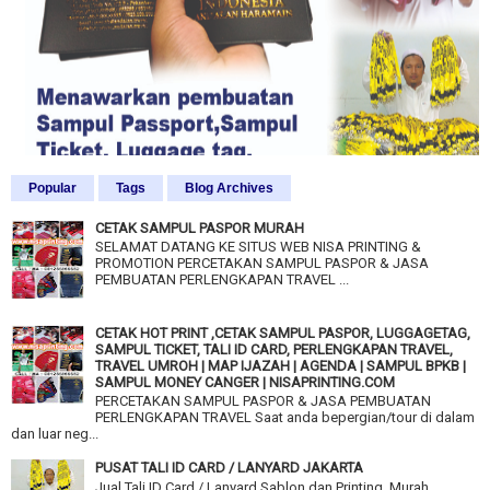
Popular
Tags
Blog Archives
CETAK SAMPUL PASPOR MURAH
SELAMAT DATANG KE SITUS WEB NISA PRINTING &
PROMOTION PERCETAKAN SAMPUL PASPOR & JASA
PEMBUATAN PERLENGKAPAN TRAVEL ...
CETAK HOT PRINT ,CETAK SAMPUL PASPOR, LUGGAGETAG,
SAMPUL TICKET, TALI ID CARD, PERLENGKAPAN TRAVEL,
TRAVEL UMROH | MAP IJAZAH | AGENDA | SAMPUL BPKB |
SAMPUL MONEY CANGER | NISAPRINTING.COM
PERCETAKAN SAMPUL PASPOR & JASA PEMBUATAN
PERLENGKAPAN TRAVEL Saat anda bepergian/tour di dalam
dan luar neg...
PUSAT TALI ID CARD / LANYARD JAKARTA
Jual Tali ID Card / Lanyard Sablon dan Printing Murah