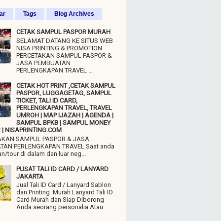
ar
Tags
Blog Archives
CETAK SAMPUL PASPOR MURAH
SELAMAT DATANG KE SITUS WEB
NISA PRINTING & PROMOTION
PERCETAKAN SAMPUL PASPOR &
JASA PEMBUATAN
PERLENGKAPAN TRAVEL ...
CETAK HOT PRINT ,CETAK SAMPUL
PASPOR, LUGGAGETAG, SAMPUL
TICKET, TALI ID CARD,
PERLENGKAPAN TRAVEL, TRAVEL
UMROH | MAP IJAZAH | AGENDA |
SAMPUL BPKB | SAMPUL MONEY
| NISAPRINTING.COM
AKAN SAMPUL PASPOR & JASA
TAN PERLENGKAPAN TRAVEL Saat anda
n/tour di dalam dan luar neg...
PUSAT TALI ID CARD / LANYARD
JAKARTA
Jual Tali ID Card / Lanyard Sablon
dan Printing Murah Lanyard Tali ID
Card Murah dan Siap Diborong
Anda seorang personalia Atau