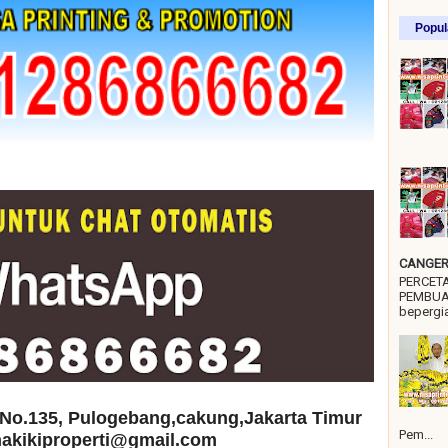
Popul
CANGER 
PERCET
PEMBUA
bepergia
No.135, Pulogebang,cakung,Jakarta Timur
Pem...
 hakikiproperti@gmail.com