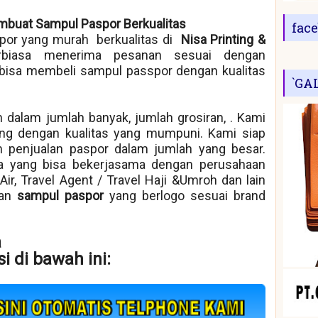
mbuat Sampul Paspor Berkualitas
fac
or yang murah berkualitas di
Nisa Printing &
rbiasa menerima pesanan sesuai dengan
bisa membeli sampul passpor dengan kualitas
`GA
 dalam jumlah banyak, jumlah grosiran, . Kami
ng dengan kualitas yang mumpuni. Kami siap
 penjualan paspor dalam jumlah yang besar.
ra yang bisa bekerjasama dengan perusahaan
k Air, Travel Agent / Travel Haji &Umroh dan lain
kan
sampul paspor
yang berlogo sesuai brand
a
i di bawah ini: