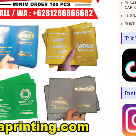
PUSAT
CARTO
LUGGA
BUKTI
Tik
Ins