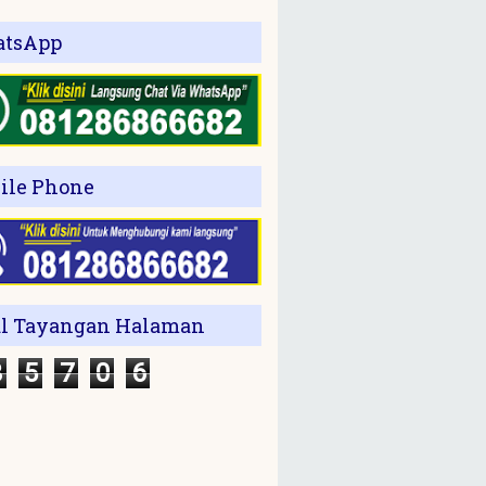
tsApp
ile Phone
al Tayangan Halaman
3
5
7
0
6