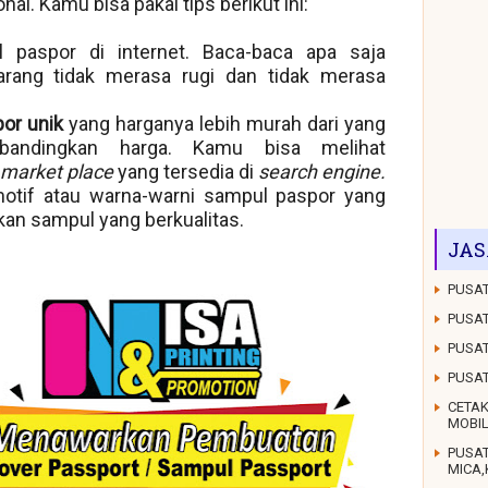
l. Kamu bisa pakai tips berikut ini:
 paspor di internet. Baca-baca apa saja
arang tidak merasa rugi dan tidak merasa
or unik
yang harganya lebih murah dari yang
andingkan harga. Kamu bisa melihat
market place
yang tersedia di
search engine.
motif atau warna-warni sampul paspor yang
n sampul yang berkualitas.
JAS
PUSAT
PUSAT
PUSAT
PUSA
CETAK
MOBI
PUSA
MICA,