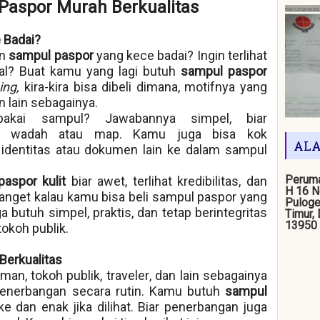
Paspor Murah Berkualitas
 Badai?
en
sampul paspor
yang kece badai? Ingin terlihat
tual? Buat kamu yang lagi butuh
sampul paspor
ing,
kira-kira bisa dibeli dimana, motifnya yang
 lain sebagainya.
akai sampul? Jawabannya simpel, biar
tu wadah atau map. Kamu juga bisa kok
ALA
dentitas atau dokumen lain ke dalam sampul
Peruma
paspor kulit
biar awet, terlihat kredibilitas, dan
H 16 N
banget kalau kamu bisa beli sampul paspor yang
Puloge
 butuh simpel, praktis, dan tetap berintegritas
Timur,
13950
okoh publik.
Berkualitas
man, tokoh publik,
traveler
, dan lain sebagainya
penerbangan secara rutin. Kamu butuh
sampul
e dan enak jika dilihat. Biar penerbangan juga