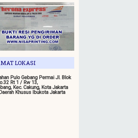
MAT LOKASI
han Pulo Gebang Permai Jl. Blok
o.32 Rt 1 / Rw 13,
bang, Kec. Cakung, Kota Jakarta
 Daerah Khusus Ibukota Jakarta