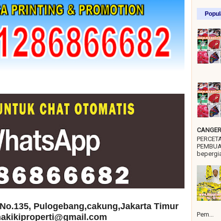
Popul
CANGER 
PERCET
PEMBUA
bepergia
No.135, Pulogebang,cakung,Jakarta Timur
Pem...
 hakikiproperti@gmail.com