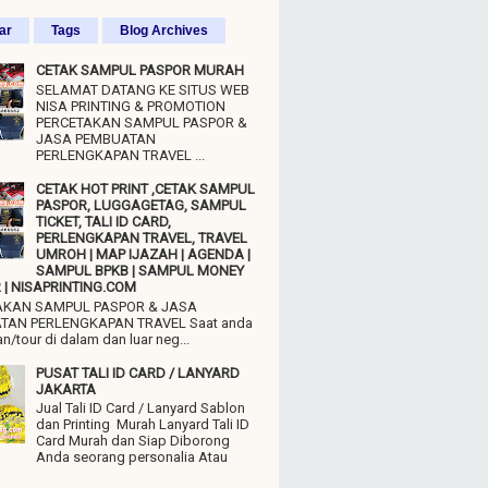
ar
Tags
Blog Archives
CETAK SAMPUL PASPOR MURAH
SELAMAT DATANG KE SITUS WEB
NISA PRINTING & PROMOTION
PERCETAKAN SAMPUL PASPOR &
JASA PEMBUATAN
PERLENGKAPAN TRAVEL ...
CETAK HOT PRINT ,CETAK SAMPUL
PASPOR, LUGGAGETAG, SAMPUL
TICKET, TALI ID CARD,
PERLENGKAPAN TRAVEL, TRAVEL
UMROH | MAP IJAZAH | AGENDA |
SAMPUL BPKB | SAMPUL MONEY
| NISAPRINTING.COM
AKAN SAMPUL PASPOR & JASA
TAN PERLENGKAPAN TRAVEL Saat anda
n/tour di dalam dan luar neg...
PUSAT TALI ID CARD / LANYARD
JAKARTA
Jual Tali ID Card / Lanyard Sablon
dan Printing Murah Lanyard Tali ID
Card Murah dan Siap Diborong
Anda seorang personalia Atau