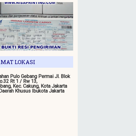
MAT LOKASI
han Pulo Gebang Permai Jl. Blok
o.32 Rt 1 / Rw 13,
bang, Kec. Cakung, Kota Jakarta
 Daerah Khusus Ibukota Jakarta