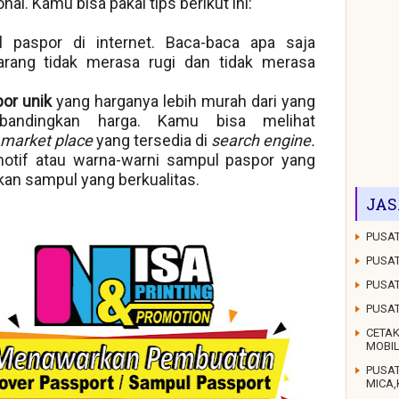
l. Kamu bisa pakai tips berikut ini:
 paspor di internet. Baca-baca apa saja
arang tidak merasa rugi dan tidak merasa
or unik
yang harganya lebih murah dari yang
andingkan harga. Kamu bisa melihat
market place
yang tersedia di
search engine.
motif atau warna-warni sampul paspor yang
n sampul yang berkualitas.
JAS
PUSAT
PUSAT
PUSAT
PUSA
CETAK
MOBI
PUSA
MICA,