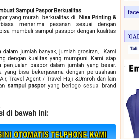
mbuat Sampul Paspor Berkualitas
fac
or yang murah berkualitas di
Nisa Printing &
rbiasa menerima pesanan sesuai dengan
bisa membeli sampul passpor dengan kualitas
`GA
 dalam jumlah banyak, jumlah grosiran, . Kami
ng dengan kualitas yang mumpuni. Kami siap
 penjualan paspor dalam jumlah yang besar.
ra yang bisa bekerjasama dengan perusahaan
k Air, Travel Agent / Travel Haji &Umroh dan lain
kan
sampul paspor
yang berlogo sesuai brand
a
i di bawah ini: