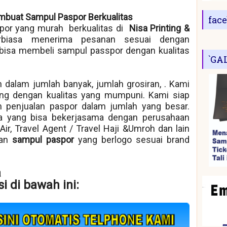
mbuat Sampul Paspor Berkualitas
fac
or yang murah berkualitas di
Nisa Printing &
rbiasa menerima pesanan sesuai dengan
bisa membeli sampul passpor dengan kualitas
`GA
 dalam jumlah banyak, jumlah grosiran, . Kami
ng dengan kualitas yang mumpuni. Kami siap
 penjualan paspor dalam jumlah yang besar.
ra yang bisa bekerjasama dengan perusahaan
k Air, Travel Agent / Travel Haji &Umroh dan lain
kan
sampul paspor
yang berlogo sesuai brand
a
i di bawah ini: