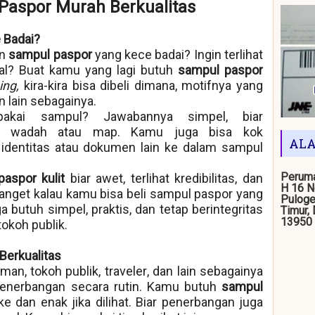
Paspor Murah Berkualitas
 Badai?
en
sampul paspor
yang kece badai? Ingin terlihat
tual? Buat kamu yang lagi butuh
sampul paspor
ing,
kira-kira bisa dibeli dimana, motifnya yang
 lain sebagainya.
akai sampul? Jawabannya simpel, biar
tu wadah atau map. Kamu juga bisa kok
ALA
dentitas atau dokumen lain ke dalam sampul
Peruma
paspor kulit
biar awet, terlihat kredibilitas, dan
H 16 N
banget kalau kamu bisa beli sampul paspor yang
Puloge
 butuh simpel, praktis, dan tetap berintegritas
Timur,
13950
okoh publik.
Berkualitas
man, tokoh publik,
traveler
, dan lain sebagainya
penerbangan secara rutin. Kamu butuh
sampul
e dan enak jika dilihat. Biar penerbangan juga