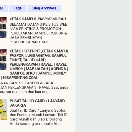
ar
Tags
Blog Archives
CETAK SAMPUL PASPOR MURAH
SELAMAT DATANG KE SITUS WEB
NISA PRINTING & PROMOTION
PERCETAKAN SAMPUL PASPOR &
JASA PEMBUATAN
PERLENGKAPAN TRAVEL ...
CETAK HOT PRINT ,CETAK SAMPUL
PASPOR, LUGGAGETAG, SAMPUL
TICKET, TALI ID CARD,
PERLENGKAPAN TRAVEL, TRAVEL
UMROH | MAP IJAZAH | AGENDA |
SAMPUL BPKB | SAMPUL MONEY
| NISAPRINTING.COM
AKAN SAMPUL PASPOR & JASA
TAN PERLENGKAPAN TRAVEL Saat anda
n/tour di dalam dan luar neg...
PUSAT TALI ID CARD / LANYARD
JAKARTA
Jual Tali ID Card / Lanyard Sablon
dan Printing Murah Lanyard Tali ID
Card Murah dan Siap Diborong
Anda seorang personalia Atau