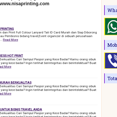
 www.nisaprinting.com
Wha
 PRINTING
on dan Print Full Colour Lanyard Tali ID Card Murah dan Siap Diborong
au Pembisnis bidang travel,Event organizer di sebuah perusahaan
t…
Read More
Mob
ESS HOT PRINT
Berkualitas Cari Sampul Paspor yang Kece Badai? Kamu orang sibuk
ang kece badai? Ingin terlihat berintegritas dan berintelektual? Buat
ad More
Tot
 MURAH BERKUALITAS
Berkualitas Cari Sampul Paspor yang Kece Badai? Kamu orang sibuk
ang kece badai? Ingin terlihat berintegritas dan berintelektual? Buat
ad More
UNTUK BISNIS TRAVEL ANDA
Berkualitas Cari Sampul Paspor yang Kece Badai? Kamu orang sibuk
ang kece badai? Ingin terlihat berintegritas dan berintelektual? Buat