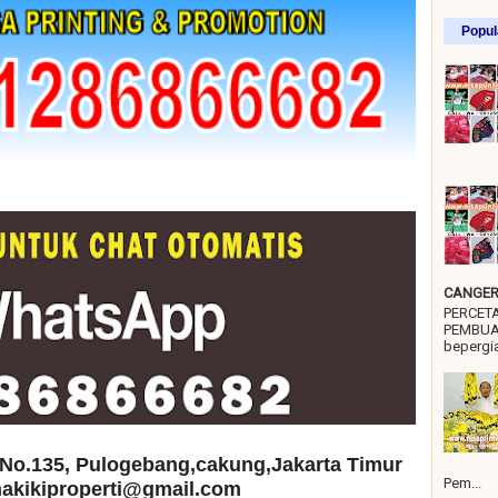
Popul
CANGER 
PERCET
PEMBUA
bepergia
No.135, Pulogebang,cakung,Jakarta Timur
Pem...
 hakikiproperti@gmail.com