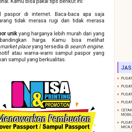
l. Kamu bisa pakai tips berikut ini:
 paspor di internet. Baca-baca apa saja
arang tidak merasa rugi dan tidak merasa
or unik
yang harganya lebih murah dari yang
andingkan harga. Kamu bisa melihat
market place
yang tersedia di
search engine.
motif atau warna-warni sampul paspor yang
n sampul yang berkualitas.
JAS
PUSAT
PUSAT
PUSAT
PUSA
CETAK
MOBI
PUSA
MICA,