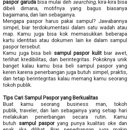
paspor garuda
bisa mulai deh
searching,
kira-kira bisa
dibeli dimana, motifnya yang bagus biasanya
bagaimana, dan lain sebagainya.
Mengapa paspor harus pakai sampul? Jawabannya
simpel, biar terdokumentasi dalam satu wadah atau
map. Kamu juga bisa kok memasukkan beberapa
kartu identitas atau dokumen lain ke dalam sampul
paspor tersebut.
Kamu juga bisa beli
sampul paspor kulit
biar awet,
terlihat kredibilitas, dan berintegritas. Pokoknya unik
banget kalau kamu bisa beli sampul paspor yang
keren karena penerbangan juga butuh simpel, praktis,
dan tetap berintegritas kalau memang kamu seorang
tokoh publik.
Tips Cari Sampul Paspor yang Berkualitas
Buat kamu seorang business man, tokoh
publik,
traveler
, dan lain sebagainya yang setiap hari
melakukan penerbangan secara rutin. Kamu
butuh
sampul paspor
yang punya kualitas oke dan
enak jika dilihat. Biar penerbangan juga makin