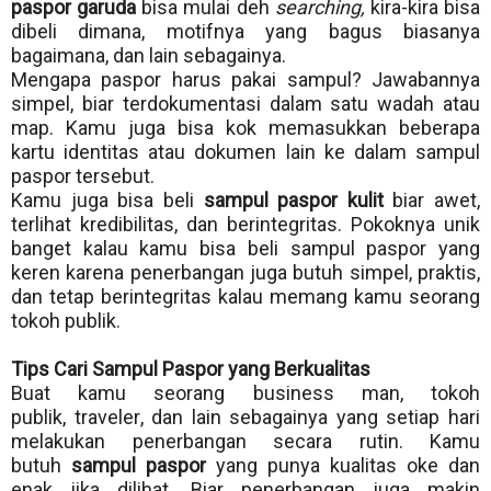
paspor garuda
bisa mulai deh
searching,
kira-kira bisa
dibeli dimana, motifnya yang bagus biasanya
bagaimana, dan lain sebagainya.
Mengapa paspor harus pakai sampul? Jawabannya
simpel, biar terdokumentasi dalam satu wadah atau
map. Kamu juga bisa kok memasukkan beberapa
kartu identitas atau dokumen lain ke dalam sampul
paspor tersebut.
Kamu juga bisa beli
sampul paspor kulit
biar awet,
terlihat kredibilitas, dan berintegritas. Pokoknya unik
banget kalau kamu bisa beli sampul paspor yang
keren karena penerbangan juga butuh simpel, praktis,
dan tetap berintegritas kalau memang kamu seorang
tokoh publik.
Tips Cari Sampul Paspor yang Berkualitas
Buat kamu seorang business man, tokoh
publik,
traveler
, dan lain sebagainya yang setiap hari
melakukan penerbangan secara rutin. Kamu
butuh
sampul paspor
yang punya kualitas oke dan
enak jika dilihat. Biar penerbangan juga makin