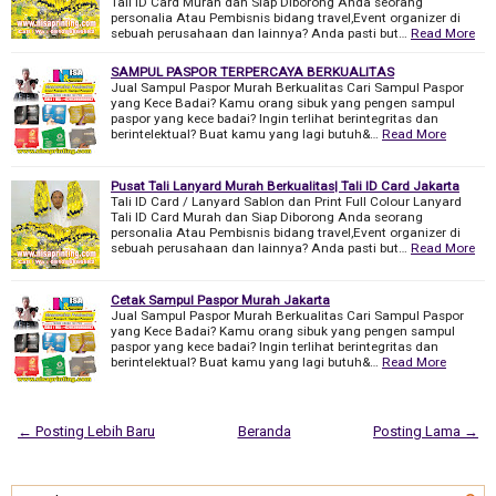
Tali ID Card Murah dan Siap Diborong Anda seorang
personalia Atau Pembisnis bidang travel,Event organizer di
sebuah perusahaan dan lainnya? Anda pasti but…
Read More
SAMPUL PASPOR TERPERCAYA BERKUALITAS
Jual Sampul Paspor Murah Berkualitas Cari Sampul Paspor
yang Kece Badai? Kamu orang sibuk yang pengen sampul
paspor yang kece badai? Ingin terlihat berintegritas dan
berintelektual? Buat kamu yang lagi butuh&…
Read More
Pusat Tali Lanyard Murah Berkualitas| Tali ID Card Jakarta
Tali ID Card / Lanyard Sablon dan Print Full Colour Lanyard
Tali ID Card Murah dan Siap Diborong Anda seorang
personalia Atau Pembisnis bidang travel,Event organizer di
sebuah perusahaan dan lainnya? Anda pasti but…
Read More
Cetak Sampul Paspor Murah Jakarta
Jual Sampul Paspor Murah Berkualitas Cari Sampul Paspor
yang Kece Badai? Kamu orang sibuk yang pengen sampul
paspor yang kece badai? Ingin terlihat berintegritas dan
berintelektual? Buat kamu yang lagi butuh&…
Read More
← Posting Lebih Baru
Beranda
Posting Lama →