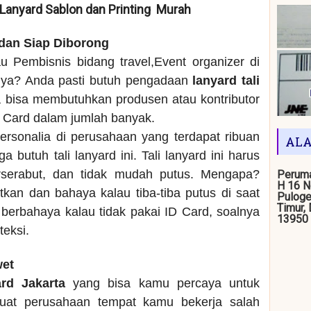
/ Lanyard Sablon dan Printing Murah
 dan Siap Diborong
u Pembisnis bidang travel,Event organizer di
nya? Anda pasti butuh pengadaan
lanyard tali
a bisa membutuhkan produsen atau kontributor
D Card dalam jumlah banyak.
ersonalia di perusahaan yang terdapat ribuan
ALA
 butuh tali lanyard ini. Tali lanyard ini harus
rserabut, dan tidak mudah putus. Mengapa?
Peruma
H 16 N
kan dan bahaya kalau tiba-tiba putus di saat
Puloge
Timur,
berbahaya kalau tidak pakai ID Card, soalnya
13950
teksi.
wet
ard Jakarta
yang bisa kamu percaya untuk
buat perusahaan tempat kamu bekerja salah