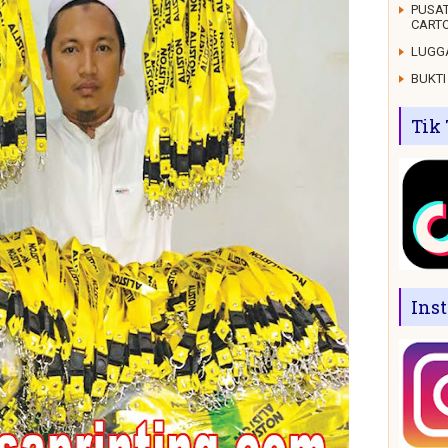
PUSAT
CARTO
LUGGA
BUKTI
Tik
Ins