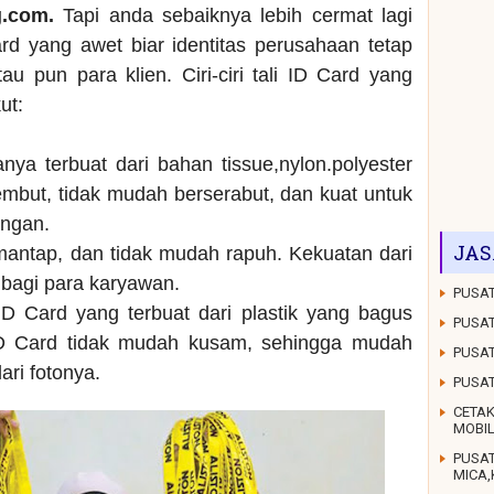
g.com.
Tapi anda sebaiknya lebih cermat lagi
rd yang awet biar identitas perusahaan tetap
au pun para klien. Ciri-ciri tali ID Card yang
ut:
anya terbuat dari bahan tissue,nylon.polyester
mbut, tidak mudah berserabut, dan kuat untuk
ungan.
JAS
 mantap, dan tidak mudah rapuh. Kekuatan dari
g bagi para karyawan.
PUSAT
D Card yang terbuat dari plastik yang bagus
PUSAT
ID Card tidak mudah kusam, sehingga mudah
PUSAT
dari fotonya.
PUSA
CETAK
MOBI
PUSA
MICA,