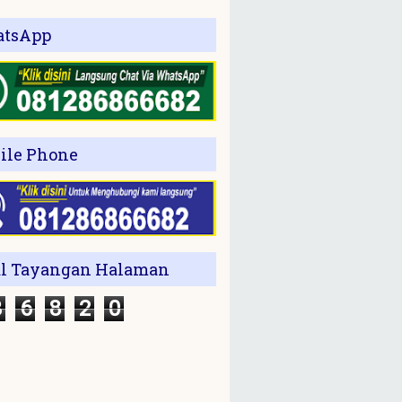
tsApp
ile Phone
al Tayangan Halaman
3
6
8
2
0