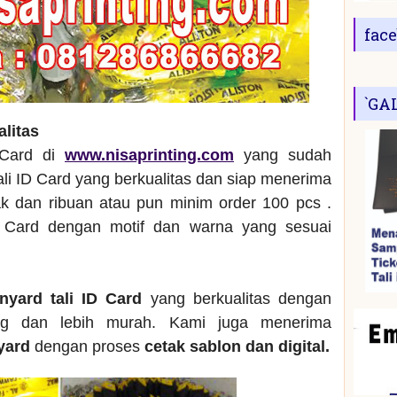
fac
`GA
alitas
 Card di
www.nisaprinting.com
yang sudah
ali ID Card yang berkualitas dan siap menerima
 dan ribuan atau pun minim order 100 pcs .
 Card dengan motif dan warna yang sesuai
anyard tali ID Card
yang berkualitas dengan
ng dan lebih murah. Kami juga menerima
nyard
dengan proses
cetak sablon dan digital.