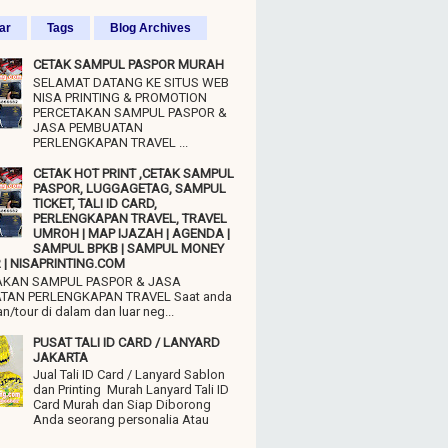
ar
Tags
Blog Archives
CETAK SAMPUL PASPOR MURAH
SELAMAT DATANG KE SITUS WEB
NISA PRINTING & PROMOTION
PERCETAKAN SAMPUL PASPOR &
JASA PEMBUATAN
PERLENGKAPAN TRAVEL ...
CETAK HOT PRINT ,CETAK SAMPUL
PASPOR, LUGGAGETAG, SAMPUL
TICKET, TALI ID CARD,
PERLENGKAPAN TRAVEL, TRAVEL
UMROH | MAP IJAZAH | AGENDA |
SAMPUL BPKB | SAMPUL MONEY
| NISAPRINTING.COM
AKAN SAMPUL PASPOR & JASA
TAN PERLENGKAPAN TRAVEL Saat anda
n/tour di dalam dan luar neg...
PUSAT TALI ID CARD / LANYARD
JAKARTA
Jual Tali ID Card / Lanyard Sablon
dan Printing Murah Lanyard Tali ID
Card Murah dan Siap Diborong
Anda seorang personalia Atau