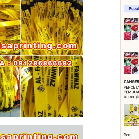
Popul
CANGER 
PERCET
PEMBUA
bepergia
Pem...