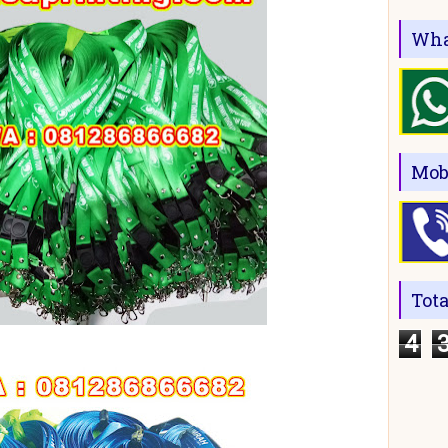
Wha
Mob
Tot
4