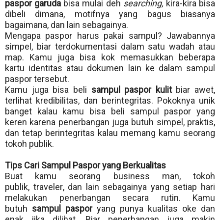
paspor garuda
bisa mulai deh
searching,
kira-kira bisa
dibeli dimana, motifnya yang bagus biasanya
bagaimana, dan lain sebagainya.
Mengapa paspor harus pakai sampul? Jawabannya
simpel, biar terdokumentasi dalam satu wadah atau
map. Kamu juga bisa kok memasukkan beberapa
kartu identitas atau dokumen lain ke dalam sampul
paspor tersebut.
Kamu juga bisa beli
sampul paspor kulit
biar awet,
terlihat kredibilitas, dan berintegritas. Pokoknya unik
banget kalau kamu bisa beli sampul paspor yang
keren karena penerbangan juga butuh simpel, praktis,
dan tetap berintegritas kalau memang kamu seorang
tokoh publik.
Tips Cari Sampul Paspor yang Berkualitas
Buat kamu seorang business man, tokoh
publik,
traveler
, dan lain sebagainya yang setiap hari
melakukan penerbangan secara rutin. Kamu
butuh
sampul paspor
yang punya kualitas oke dan
enak jika dilihat. Biar penerbangan juga makin