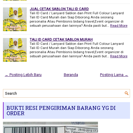
JUAL CETAK SABLON TALI ID CARD
Tali ID Card / Lanyard Sablon dan Print Full Colour Lanyard
Tali ID Card Murah dan Siap Diborong Anda seorang
personalia Atau Pembisnis bidang travel,Event organizer di
sebuah perusahaan dan lainnya? Anda pasti but…
Read More
TALI ID CARD CETAK SABLON MURAH
Tali ID Card / Lanyard Sablon dan Print Full Colour Lanyard
Tali ID Card Murah dan Siap Diborong Anda seorang
personalia Atau Pembisnis bidang travel,Event organizer di
sebuah perusahaan dan lainnya? Anda pasti but…
Read More
← Posting Lebih Baru
Beranda
Posting Lama →
BUKTI RESI PENGIRIMAN BARANG YG DI
ORDER