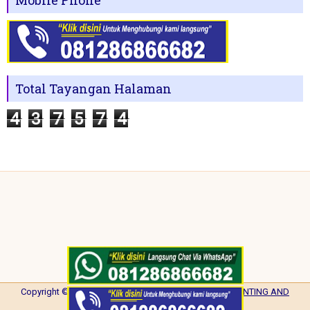
Mobile Phone
Total Tayangan Halaman
4
3
7
5
7
4
Copyright ©
2026
NISA PRINTING
| Powered by
NISA PRINTING AND
PROMOTION