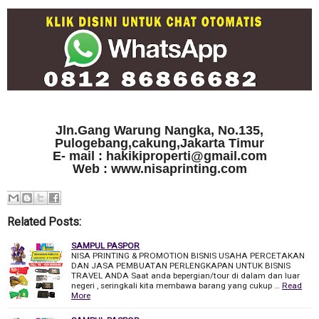
Jln.Gang Warung Nangka, No.135,
Pulogebang,cakung,Jakarta Timur
E- mail : hakikiproperti@gmail.com
Web : www.nisaprinting.com
Related Posts:
SAMPUL PASPOR
NISA PRINTING & PROMOTION BISNIS USAHA PERCETAKAN
DAN JASA PEMBUATAN PERLENGKAPAN UNTUK BISNIS
TRAVEL ANDA Saat anda bepergian/tour di dalam dan luar
negeri , seringkali kita membawa barang yang cukup …
Read
More