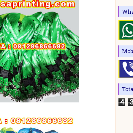
Wha
Mob
Tot
4