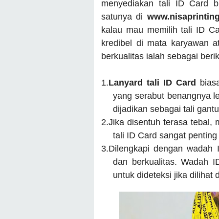
menyediakan tali ID Card 
satunya di
www.nisaprintin
kalau mau memilih tali ID Ca
kredibel di mata karyawan at
berkualitas ialah sebagai berik
1.
Lanyard tali ID Card
bias
yang serabut benangnya le
dijadikan sebagai tali gant
2.
Jika disentuh terasa tebal,
tali ID Card sangat pentin
3.
Dilengkapi dengan wadah I
dan berkualitas. Wadah 
untuk dideteksi jika dilihat 