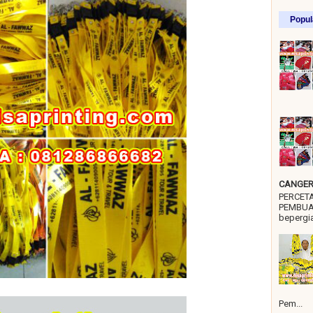
Popul
CANGER 
PERCET
PEMBUA
bepergia
Pem...