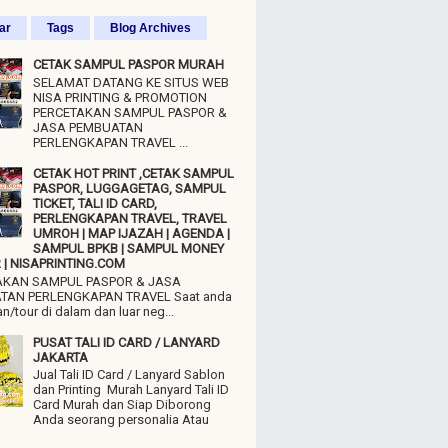
ar
Tags
Blog Archives
CETAK SAMPUL PASPOR MURAH
SELAMAT DATANG KE SITUS WEB
NISA PRINTING & PROMOTION
PERCETAKAN SAMPUL PASPOR &
JASA PEMBUATAN
PERLENGKAPAN TRAVEL ...
CETAK HOT PRINT ,CETAK SAMPUL
PASPOR, LUGGAGETAG, SAMPUL
TICKET, TALI ID CARD,
PERLENGKAPAN TRAVEL, TRAVEL
UMROH | MAP IJAZAH | AGENDA |
SAMPUL BPKB | SAMPUL MONEY
| NISAPRINTING.COM
AKAN SAMPUL PASPOR & JASA
TAN PERLENGKAPAN TRAVEL Saat anda
n/tour di dalam dan luar neg...
PUSAT TALI ID CARD / LANYARD
JAKARTA
Jual Tali ID Card / Lanyard Sablon
dan Printing Murah Lanyard Tali ID
Card Murah dan Siap Diborong
Anda seorang personalia Atau