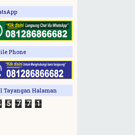
tsApp
ile Phone
al Tayangan Halaman
3
5
7
7
1