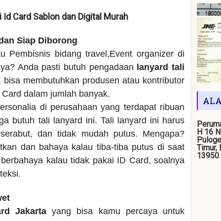
i Id Card Sablon dan Digital Murah
 dan Siap Diborong
u Pembisnis bidang travel,Event organizer di
nya? Anda pasti butuh pengadaan
lanyard tali
a bisa membutuhkan produsen atau kontributor
D Card dalam jumlah banyak.
ALA
ersonalia di perusahaan yang terdapat ribuan
 butuh tali lanyard ini. Tali lanyard ini harus
Peruma
H 16 N
rserabut, dan tidak mudah putus. Mengapa?
Puloge
kan dan bahaya kalau tiba-tiba putus di saat
Timur,
13950
berbahaya kalau tidak pakai ID Card, soalnya
teksi.
wet
ard Jakarta
yang bisa kamu percaya untuk