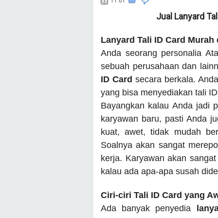
11.01
Jual Lanyard Tal
Lanyard Tali ID Card Murah
Anda seorang personalia Ata
sebuah perusahaan dan lain
ID Card
secara berkala. And
yang bisa menyediakan tali I
Bayangkan kalau Anda jadi p
karyawan baru, pasti Anda juga
kuat, awet, tidak mudah be
Soalnya akan sangat merepot
kerja. Karyawan akan sangat 
kalau ada apa-apa susah dide
Ciri-ciri Tali ID Card yang A
Ada banyak penyedia
lany