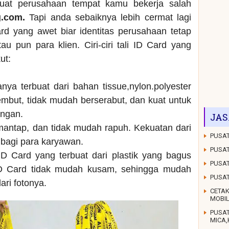
buat perusahaan tempat kamu bekerja salah
g.com.
Tapi anda sebaiknya lebih cermat lagi
rd yang awet biar identitas perusahaan tetap
au pun para klien. Ciri-ciri tali ID Card yang
ut:
anya terbuat dari bahan tissue,nylon.polyester
mbut, tidak mudah berserabut, dan kuat untuk
ungan.
JAS
 mantap, dan tidak mudah rapuh. Kekuatan dari
PUSAT
g bagi para karyawan.
PUSAT
D Card yang terbuat dari plastik yang bagus
PUSAT
ID Card tidak mudah kusam, sehingga mudah
PUSA
dari fotonya.
CETAK
MOBI
PUSA
MICA,